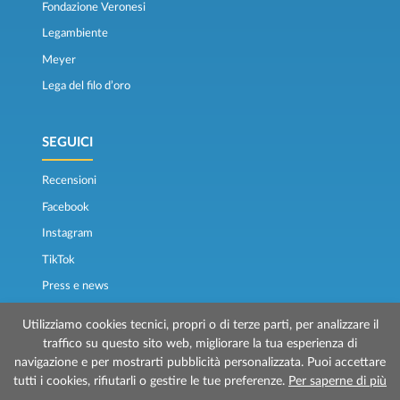
Fondazione Veronesi
Legambiente
Meyer
Lega del filo d’oro
SEGUICI
Recensioni
Facebook
Instagram
TikTok
Press e news
Osservatorio traghetti
Utilizziamo cookies tecnici, propri o di terze parti, per analizzare il
traffico su questo sito web, migliorare la tua esperienza di
navigazione e per mostrarti pubblicità personalizzata. Puoi accettare
tutti i cookies, rifiutarli o gestire le tue preferenze.
Per saperne di più