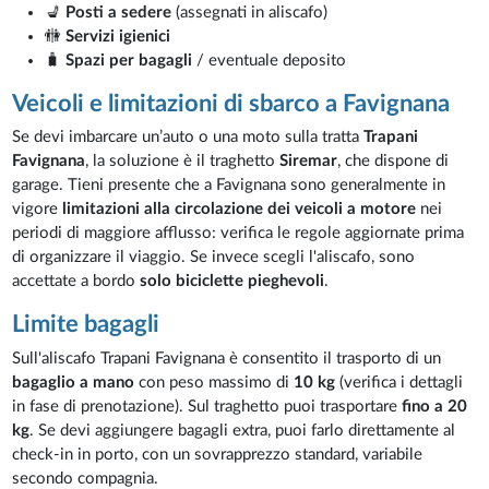
💺
Posti a sedere
(assegnati in aliscafo)
🚻
Servizi igienici
🧳
Spazi per bagagli
/ eventuale deposito
Veicoli e limitazioni di sbarco a Favignana
Se devi imbarcare un’auto o una moto sulla tratta
Trapani
Favignana
, la soluzione è il traghetto
Siremar
, che dispone di
garage. Tieni presente che a Favignana sono generalmente in
vigore
limitazioni alla circolazione dei veicoli a motore
nei
periodi di maggiore afflusso: verifica le regole aggiornate prima
di organizzare il viaggio. Se invece scegli l'aliscafo, sono
accettate a bordo
solo biciclette pieghevoli
.
Limite bagagli
Sull'aliscafo Trapani Favignana è consentito il trasporto di un
bagaglio a mano
con peso massimo di
10 kg
(verifica i dettagli
in fase di prenotazione). Sul traghetto puoi trasportare
fino a 20
kg
. Se devi aggiungere bagagli extra, puoi farlo direttamente al
check-in in porto, con un sovrapprezzo standard, variabile
secondo compagnia.