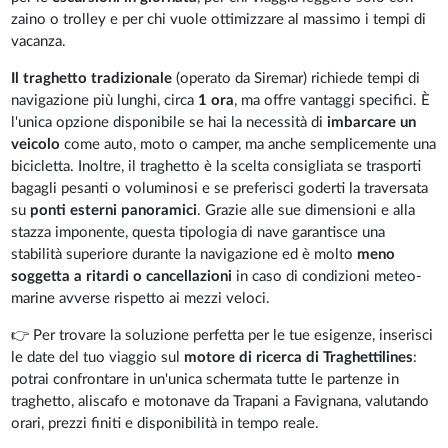
zaino o trolley e per chi vuole ottimizzare al massimo i tempi di
vacanza.
Il traghetto tradizionale
(operato da Siremar) richiede tempi di
navigazione più lunghi, circa
1 ora
, ma offre vantaggi specifici. È
l'unica opzione disponibile se hai la necessità di
imbarcare un
veicolo
come auto, moto o camper, ma anche semplicemente una
bicicletta. Inoltre, il traghetto è la scelta consigliata se trasporti
bagagli pesanti o voluminosi e se preferisci goderti la traversata
su
ponti esterni panoramici
. Grazie alle sue dimensioni e alla
stazza imponente, questa tipologia di nave garantisce una
stabilità superiore durante la navigazione ed è molto
meno
soggetta a ritardi o cancellazioni
in caso di condizioni meteo-
marine avverse rispetto ai mezzi veloci.
👉 Per trovare la soluzione perfetta per le tue esigenze, inserisci
le date del tuo viaggio sul
motore di ricerca di Traghettilines
:
potrai confrontare in un'unica schermata tutte le partenze in
traghetto, aliscafo e motonave da Trapani a Favignana, valutando
orari, prezzi finiti e disponibilità in tempo reale.