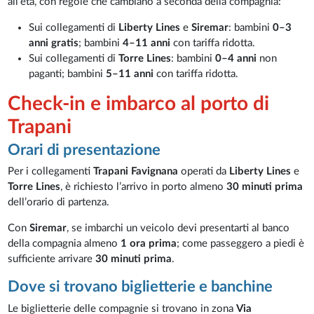
all’età, con regole che cambiano a seconda della compagnia:
Sui collegamenti di
Liberty Lines
e
Siremar
: bambini
0–3
anni gratis
; bambini
4–11 anni
con tariffa ridotta.
Sui collegamenti di
Torre Lines
: bambini
0–4 anni
non
paganti; bambini
5–11 anni
con tariffa ridotta.
Check-in e imbarco al porto di
Trapani
Orari di presentazione
Per i collegamenti
Trapani Favignana
operati da
Liberty Lines
e
Torre Lines
, è richiesto l’arrivo in porto almeno
30 minuti prima
dell’orario di partenza.
Con
Siremar
, se imbarchi un veicolo devi presentarti al banco
della compagnia almeno
1 ora prima
; come passeggero a piedi è
sufficiente arrivare
30 minuti prima
.
Dove si trovano biglietterie e banchine
Le biglietterie delle compagnie si trovano in zona
Via