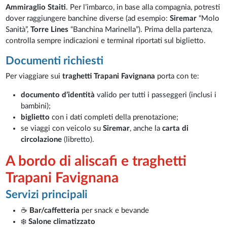
Ammiraglio Staiti
. Per l’imbarco, in base alla compagnia, potresti
dover raggiungere banchine diverse (ad esempio:
Siremar
“Molo
Sanità”,
Torre Lines
“Banchina Marinella”). Prima della partenza,
controlla sempre indicazioni e terminal riportati sul biglietto.
Documenti richiesti
Per viaggiare sui
traghetti Trapani Favignana
porta con te:
documento d’identità
valido per tutti i passeggeri (inclusi i
bambini);
biglietto
con i dati completi della prenotazione;
se viaggi con veicolo su
Siremar
, anche la
carta di
circolazione
(libretto).
A bordo di aliscafi e traghetti
Trapani Favignana
Servizi principali
☕
Bar/caffetteria
per snack e bevande
❄️
Salone climatizzato