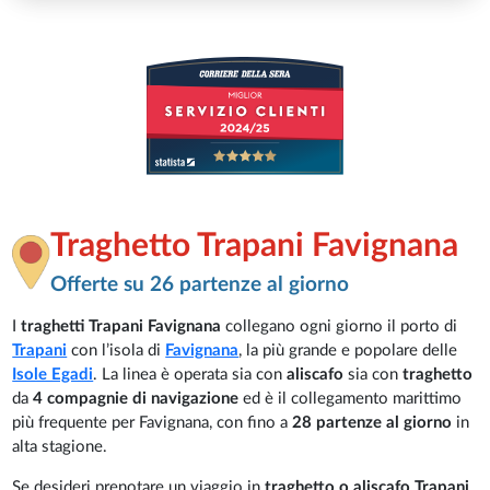
Traghetto Trapani Favignana
Offerte su 26 partenze al giorno
I
traghetti Trapani Favignana
collegano ogni giorno il porto di
Trapani
con l’isola di
Favignana
, la più grande e popolare delle
Isole Egadi
. La linea è operata sia con
aliscafo
sia con
traghetto
da
4 compagnie di navigazione
ed è il collegamento marittimo
più frequente per Favignana, con fino a
28 partenze al giorno
in
alta stagione.
Se desideri prenotare un viaggio in
traghetto o aliscafo Trapani