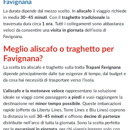
Favignana
La durata dipende dal mezzo scelto. In
aliscafo
il viaggio richiede
in media
30–45 minuti
. Con il
traghetto tradizionale
la
traversata dura circa
1 ora
. Tutti i collegamenti sono abbastanza
veloci da consentire una
visita in giornata
dell'isola di
Favignana.
Meglio aliscafo o traghetto per
Favignana?
La scelta tra aliscafo e traghetto sulla tratta
Trapani Favignana
dipende principalmente dalle tue esigenze di tempo, dal budget e
da cosa hai necessità di trasportare verso l'isola.
L’aliscafo e la motonave veloce
rappresentano la soluzione
ideale se viaggi come passeggero
a piedi
e vuoi raggiungere la
destinazione nel
minor tempo possibile
. Queste imbarcazioni
rapide (offerte da Liberty Lines, Torre Lines e Blu Lines) coprono
la distanza in soli
30–45 minuti
e offrono
decine di partenze
distribuite nell’arco di tutta la giornata. Sono la scelta perfetta
per le
escursioni in giornata
, per chi viaggia leggero solo con