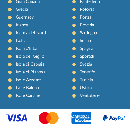
Gran Canaria
Pantelleria
Grecia
Polonia
Guernsey
Ponza
Irlanda
Procida
Irlanda del Nord
Sardegna
Ischia
Sicilia
Isola d'Elba
Spagna
Isola del Giglio
Sporadi
Isola di Capraia
Svezia
Isola di Pianosa
Tenerife
Isole Azzorre
Tunisia
Isole Baleari
Ustica
Isole Canarie
Ventotene