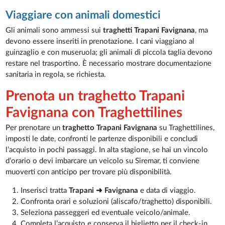
Viaggiare con animali domestici
Gli animali sono ammessi sui
traghetti Trapani Favignana
, ma
devono essere inseriti in prenotazione. I cani viaggiano al
guinzaglio e con museruola; gli animali di piccola taglia devono
restare nel trasportino. È necessario mostrare documentazione
sanitaria in regola, se richiesta.
Prenota un traghetto Trapani
Favignana con Traghettilines
Per prenotare un
traghetto Trapani Favignana
su Traghettilines,
imposti le date, confronti le partenze disponibili e concludi
l’acquisto in pochi passaggi. In alta stagione, se hai un vincolo
d’orario o devi imbarcare un veicolo su Siremar, ti conviene
muoverti con anticipo per trovare più disponibilità.
Inserisci tratta
Trapani ➜ Favignana
e data di viaggio.
Confronta orari e soluzioni (aliscafo/traghetto) disponibili.
Seleziona passeggeri ed eventuale veicolo/animale.
Completa l’acquisto e conserva il biglietto per il check-in.