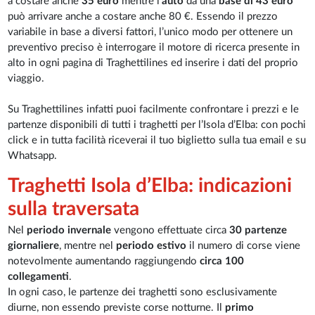
a costare anche
35 euro
mentre l'
auto
da una
base di 43 euro
può arrivare anche a costare anche 80 €. Essendo il prezzo
variabile in base a diversi fattori, l’unico modo per ottenere un
preventivo preciso è interrogare il motore di ricerca presente in
alto in ogni pagina di Traghettilines ed inserire i dati del proprio
viaggio.
Su Traghettilines infatti puoi facilmente confrontare i prezzi e le
partenze disponibili di tutti i traghetti per l’Isola d’Elba: con pochi
click e in tutta facilità riceverai il tuo biglietto sulla tua email e su
Whatsapp.
Traghetti Isola d’Elba: indicazioni
sulla traversata
Nel
periodo invernale
vengono effettuate circa
30 partenze
giornaliere
, mentre nel
periodo estivo
il numero di corse viene
notevolmente aumentando raggiungendo
circa 100
collegamenti
.
In ogni caso, le partenze dei traghetti sono esclusivamente
diurne, non essendo previste corse notturne. Il
primo