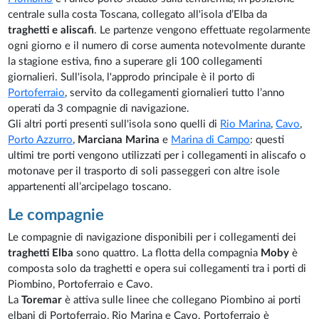
centrale sulla costa Toscana, collegato all'isola d’Elba da
traghetti e aliscafi
. Le partenze vengono effettuate regolarmente
ogni giorno e il numero di corse aumenta notevolmente durante
la stagione estiva, fino a superare gli 100 collegamenti
giornalieri. Sull'isola, l'approdo principale è il porto di
Portoferraio
, servito da collegamenti giornalieri tutto l’anno
operati da 3 compagnie di navigazione.
Gli altri porti presenti sull'isola sono quelli di
Rio Marina
,
Cavo
,
Porto Azzurro
,
Marciana Marina
e
Marina di Campo
: questi
ultimi tre porti vengono utilizzati per i collegamenti in aliscafo o
motonave per il trasporto di soli passeggeri con altre isole
appartenenti all’arcipelago toscano.
Le compagnie
Le compagnie di navigazione disponibili per i collegamenti dei
traghetti Elba
sono quattro. La flotta della compagnia
Moby
è
composta solo da traghetti e opera sui collegamenti tra i porti di
Piombino, Portoferraio e Cavo.
La
Toremar
è attiva sulle linee che collegano Piombino ai porti
elbani di Portoferraio, Rio Marina e Cavo. Portoferraio è