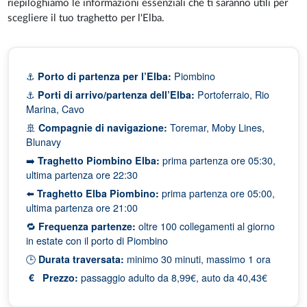
riepiloghiamo le informazioni essenziali che ti saranno utili per
scegliere il tuo traghetto per l'Elba.
⚓
Porto di partenza per l’Elba:
Piombino
⚓
Porti di arrivo/partenza dell’Elba:
Portoferraio, Rio
Marina, Cavo
🚢
Compagnie di navigazione:
Toremar, Moby Lines,
Blunavy
➡️
Traghetto Piombino Elba:
prima partenza ore 05:30,
ultima partenza ore 22:30
⬅️
Traghetto Elba Piombino:
prima partenza ore 05:00,
ultima partenza ore 21:00
🔁
Frequenza partenze:
oltre 100 collegamenti al giorno
in estate con il porto di Piombino
🕒
Durata traversata:
minimo 30 minuti, massimo 1 ora
€ Prezzo:
passaggio adulto da 8,99€, auto da 40,43€