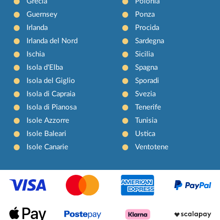
Grecia
Polonia
Guernsey
Ponza
Irlanda
Procida
Irlanda del Nord
Sardegna
Ischia
Sicilia
Isola d'Elba
Spagna
Isola del Giglio
Sporadi
Isola di Capraia
Svezia
Isola di Pianosa
Tenerife
Isole Azzorre
Tunisia
Isole Baleari
Ustica
Isole Canarie
Ventotene