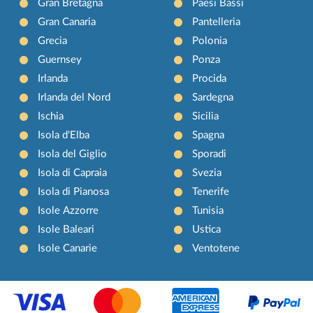
Gran Bretagna
Paesi Bassi
Gran Canaria
Pantelleria
Grecia
Polonia
Guernsey
Ponza
Irlanda
Procida
Irlanda del Nord
Sardegna
Ischia
Sicilia
Isola d'Elba
Spagna
Isola del Giglio
Sporadi
Isola di Capraia
Svezia
Isola di Pianosa
Tenerife
Isole Azzorre
Tunisia
Isole Baleari
Ustica
Isole Canarie
Ventotene