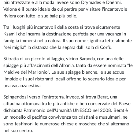
più attrezzate e alla moda invece sono Drymades e Dhërmi.
Valona è il punto ideale da cui partire per visitare l'incantevole
riviera con tutte le sue baie più belle.
Tra i luoghi più incantevoli della costa si trova sicuramente
Ksamil che incarna la destinazione perfetta per una vacanza in
famiglia immersi nella natura. Il suo nome significa letteralmente
"sei miglia", la distanza che la separa dall'isola di Corfù.
Si tratta di un piccolo villaggio, vicino Saranda, con una delle
spiagge più affascinanti dell'Albania, tanto da essere nominata "le
Maldive del Mar Ionio". Le sue spiagge bianche, le sue acque
limpide e i suoi ristoranti locali offrono lo scenario ideale per
una vacanza estiva.
Spingendosi verso l'entroterra, invece, si trova Berat, una
cittadina ottomana tra le più antiche e ben conservate del Paese
dichiarata Patrimonio dell'Umanità UNESCO nel 2008. Berat è
un modello di pacifica convivenza tra cristiani e musulmani, ne
sono testimoni le numerose chiese e moschee che si alternano
nel suo centro.