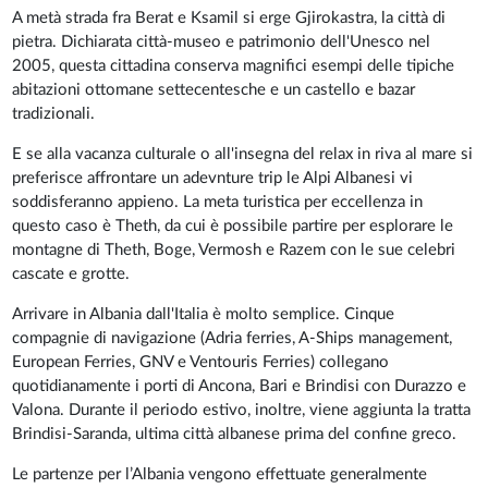
A metà strada fra Berat e Ksamil si erge Gjirokastra, la città di
pietra. Dichiarata città-museo e patrimonio dell'Unesco nel
2005, questa cittadina conserva magnifici esempi delle tipiche
abitazioni ottomane settecentesche e un castello e bazar
tradizionali.
E se alla vacanza culturale o all'insegna del relax in riva al mare si
preferisce affrontare un adevnture trip le Alpi Albanesi vi
soddisferanno appieno. La meta turistica per eccellenza in
questo caso è Theth, da cui è possibile partire per esplorare le
montagne di Theth, Boge, Vermosh e Razem con le sue celebri
cascate e grotte.
Arrivare in Albania dall'Italia è molto semplice. Cinque
compagnie di navigazione (Adria ferries, A-Ships management,
European Ferries, GNV e Ventouris Ferries) collegano
quotidianamente i porti di Ancona, Bari e Brindisi con Durazzo e
Valona. Durante il periodo estivo, inoltre, viene aggiunta la tratta
Brindisi-Saranda, ultima città albanese prima del confine greco.
Le partenze per l’Albania vengono effettuate generalmente