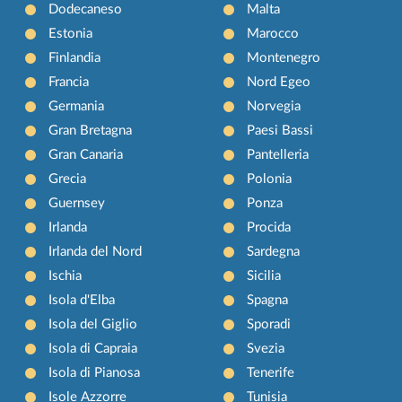
Dodecaneso
Malta
Estonia
Marocco
Finlandia
Montenegro
Francia
Nord Egeo
Germania
Norvegia
Gran Bretagna
Paesi Bassi
Gran Canaria
Pantelleria
Grecia
Polonia
Guernsey
Ponza
Irlanda
Procida
Irlanda del Nord
Sardegna
Ischia
Sicilia
Isola d'Elba
Spagna
Isola del Giglio
Sporadi
Isola di Capraia
Svezia
Isola di Pianosa
Tenerife
Isole Azzorre
Tunisia