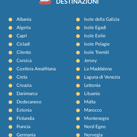
DESTINAZIONI
Albania
Isole della Galizia
Algeria
Isole Egadi
Capri
Isole Eolie
Cicladi
Isole Pelagie
Cilento
Isole Tremiti
Corsica
Jersey
Costiera Amalfitana
La Maddalena
Creta
Laguna di Venezia
Croazia
Lettonia
Danimarca
Lituania
Dodecaneso
Malta
Estonia
Marocco
Finlandia
Montenegro
Francia
Nord Egeo
Germania
Norvegia