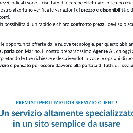
prezzi indicati sono il risultato di ricerche effettuate in tempo rea
ostro algoritmo verifica le variazioni di
prezzo e disponibilità
e t
costi.
 la possibilità di un rapido e chiaro
confronto prezzi
, devi solo sc
 le opportunità offerte dalle nuove tecnologie, per questo abbia
e, parla con Marino
, il nostro preparatissimo
Agente AI
, da oggi
terpretando le tue richieste e descrivendoti a voce le opzioni disp
rvizio è pensato per essere davvero alla portata di tutti:
utilizzab
PREMIATI PER IL MIGLIOR SERVIZIO CLIENTI!
Un servizio altamente specializzat
in un sito semplice da usare