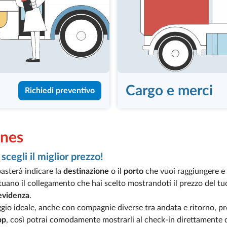
Cargo e merci
Richiedi preventivo
ines
scegli il miglior prezzo!
basterà indicare la
destinazione
o il
porto
che vuoi raggiungere e 
tuano il collegamento che hai scelto mostrandoti il prezzo del tu
 evidenza
.
gio ideale, anche con compagnie diverse tra andata e ritorno, pro
pp
, così potrai comodamente mostrarli al check-in direttamente