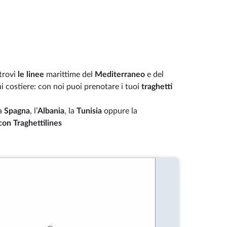
 trovi
le linee
marittime del
Mediterraneo
e del
oni costiere: con noi puoi prenotare i tuoi
traghetti
la
Spagna
, l’
Albania
, la
Tunisia
oppure la
 con Traghettilines