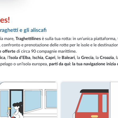
es!
aghetti e gli aliscafi
via mare,
Traghettilines
è sulla tua rotta: in un'unica piattaforma,
ca, confronto e prenotazione delle rotte per le isole e le destinazi
e offerte
di circa 90 compagnie marittime.
ica
, l’
Isola d’Elba
,
Ischia
,
Capri
, le
Baleari
, la
Grecia
, la
Croazia
, 
cipelago o un'isola europea,
parti da qui: la tua navigazione inizia