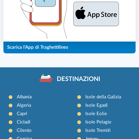
Scarica l'App di Traghettilines
DESTINAZIONI
Albania
Isole della Galizia
Algeria
Isole Egadi
Capri
Isole Eolie
Cicladi
Isole Pelagie
Cilento
Isole Tremiti
Corsica
Jersey