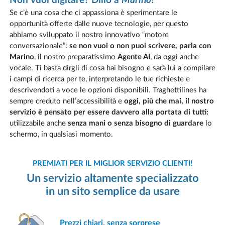
Non vuoi digitare? Dillo a
Marino
!
Se c’è una cosa che ci appassiona è sperimentare le
opportunità offerte dalle nuove tecnologie, per questo
abbiamo sviluppato il nostro innovativo “motore
conversazionale”:
se non vuoi o non puoi scrivere, parla con
Marino
, il nostro preparatissimo
Agente AI
, da oggi anche
vocale. Ti basta dirgli di cosa hai bisogno e sarà lui a compilare
i campi di ricerca per te, interpretando le tue richieste e
descrivendoti a voce le opzioni disponibili. Traghettilines ha
sempre creduto nell’accessibilità e
oggi, più che mai, il nostro
servizio è pensato per essere davvero alla portata di tutti:
utilizzabile anche
senza mani o senza bisogno di guardare
lo
schermo, in qualsiasi momento.
PREMIATI PER IL MIGLIOR SERVIZIO CLIENTI!
Un servizio altamente specializzato
in un sito semplice da usare
Prezzi chiari,
senza sorprese