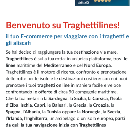
Benvenuto su Traghettilines!
il tuo E-commerce per viaggiare con i traghetti e
gli aliscafi
Se hai deciso di raggiungere la tua destinazione via mare,
Traghettilines
è sulla tua rotta: in un'unica piattaforma, trovi
le
linee
marittime del
Mediterraneo
e del
Nord Europa
.
Traghettilines è il motore di ricerca, confronto e prenotazione
delle rotte per le isole e le destinazioni costiere: con noi puoi
prenotare i tuoi
traghetti on line
in maniera facile e veloce
confrontando
le offerte
di circa 90 compagnie marittime.
Che la tua meta sia la
Sardegna
, la
Sicilia
, la
Corsica
, l’
Isola
d’Elba
,
Ischia
,
Capri
, le
Baleari
, la
Grecia
, la
Croazia
, la
Spagna
, l’
Albania
, la
Tunisia
oppure la
Norvegia
, la
Svezia
,
l’
Irlanda
, l’
Inghilterra
, un arcipelago o un'isola europea,
parti
da qui: la tua navigazione inizia con Traghettilines