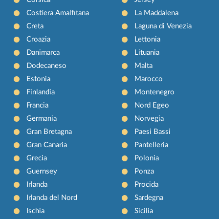
Costiera Amalfitana
La Maddalena
Creta
Laguna di Venezia
Croazia
Lettonia
Danimarca
Lituania
Dodecaneso
Malta
Estonia
Marocco
Finlandia
Montenegro
Francia
Nord Egeo
Germania
Norvegia
Gran Bretagna
Paesi Bassi
Gran Canaria
Pantelleria
Grecia
Polonia
Guernsey
Ponza
Irlanda
Procida
Irlanda del Nord
Sardegna
Ischia
Sicilia