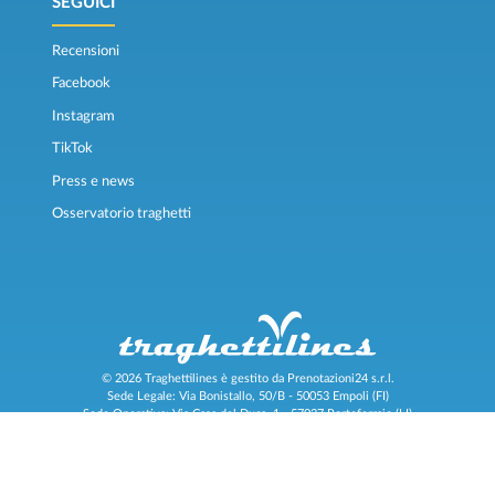
SEGUICI
Recensioni
Facebook
Instagram
TikTok
Press e news
Osservatorio traghetti
© 2026 Traghettilines è gestito da Prenotazioni24 s.r.l.
Sede Legale: Via Bonistallo, 50/B - 50053 Empoli (FI)
Sede Operativa: Via Casa del Duca, 1 - 57037 Portoferraio (LI)
P.IVA/C.F./Iscr. Reg. Imp. CCIAA Liv. 01512130491 | Nr. REA CCIA FI - 699553
Aut.Amm.Prov. LI n 1819 del 16/01/06 - Fondo Garanzia Viaggi ASSIMUTUA
Fideiussione N° 026004