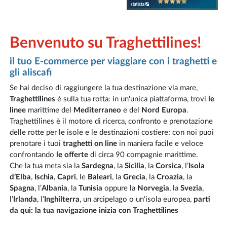
Benvenuto su Traghettilines!
il tuo E-commerce per viaggiare con i traghetti e
gli aliscafi
Se hai deciso di raggiungere la tua destinazione via mare,
Traghettilines
è sulla tua rotta: in un'unica piattaforma, trovi
le
linee
marittime del
Mediterraneo
e del
Nord Europa
.
Traghettilines è il motore di ricerca, confronto e prenotazione
delle rotte per le isole e le destinazioni costiere: con noi puoi
prenotare i tuoi
traghetti on line
in maniera facile e veloce
confrontando
le offerte
di circa 90 compagnie marittime.
Che la tua meta sia la
Sardegna
, la
Sicilia
, la
Corsica
, l’
Isola
d’Elba
,
Ischia
,
Capri
, le
Baleari
, la
Grecia
, la
Croazia
, la
Spagna
, l’
Albania
, la
Tunisia
oppure la
Norvegia
, la
Svezia
,
l’
Irlanda
, l’
Inghilterra
, un arcipelago o un'isola europea,
parti
da qui: la tua navigazione inizia con Traghettilines