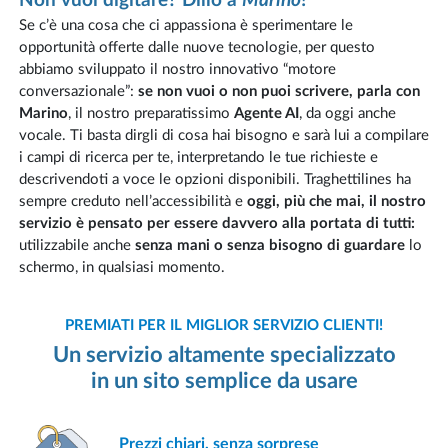
Non vuoi digitare? Dillo a
Marino
!
Se c’è una cosa che ci appassiona è sperimentare le
opportunità offerte dalle nuove tecnologie, per questo
abbiamo sviluppato il nostro innovativo “motore
conversazionale”:
se non vuoi o non puoi scrivere, parla con
Marino
, il nostro preparatissimo
Agente AI
, da oggi anche
vocale. Ti basta dirgli di cosa hai bisogno e sarà lui a compilare
i campi di ricerca per te, interpretando le tue richieste e
descrivendoti a voce le opzioni disponibili. Traghettilines ha
sempre creduto nell’accessibilità e
oggi, più che mai, il nostro
servizio è pensato per essere davvero alla portata di tutti:
utilizzabile anche
senza mani o senza bisogno di guardare
lo
schermo, in qualsiasi momento.
PREMIATI PER IL MIGLIOR SERVIZIO CLIENTI!
Un servizio altamente specializzato
in un sito semplice da usare
Prezzi chiari,
senza sorprese