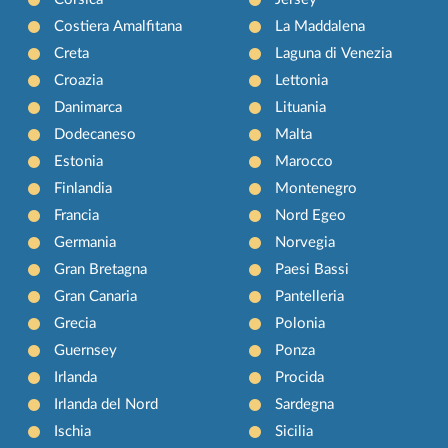
Costiera Amalfitana
La Maddalena
Creta
Laguna di Venezia
Croazia
Lettonia
Danimarca
Lituania
Dodecaneso
Malta
Estonia
Marocco
Finlandia
Montenegro
Francia
Nord Egeo
Germania
Norvegia
Gran Bretagna
Paesi Bassi
Gran Canaria
Pantelleria
Grecia
Polonia
Guernsey
Ponza
Irlanda
Procida
Irlanda del Nord
Sardegna
Ischia
Sicilia