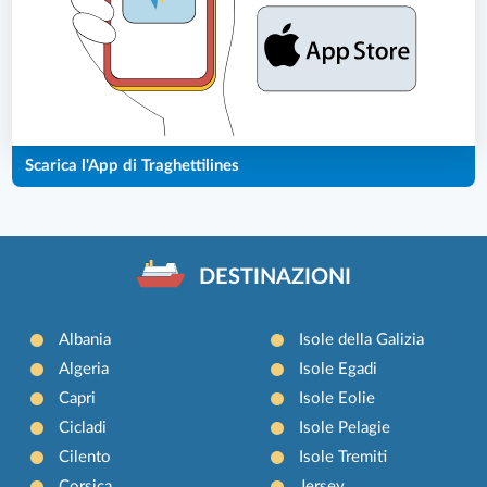
Scarica l'App di Traghettilines
DESTINAZIONI
Albania
Isole della Galizia
Algeria
Isole Egadi
Capri
Isole Eolie
Cicladi
Isole Pelagie
Cilento
Isole Tremiti
Corsica
Jersey