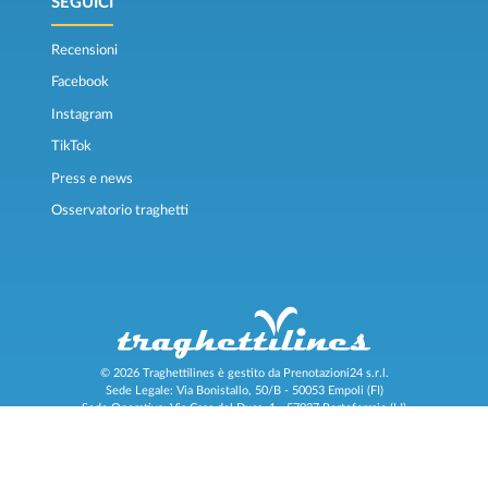
SEGUICI
Recensioni
Facebook
Instagram
TikTok
Press e news
Osservatorio traghetti
© 2026 Traghettilines è gestito da Prenotazioni24 s.r.l.
Sede Legale: Via Bonistallo, 50/B - 50053 Empoli (FI)
Sede Operativa: Via Casa del Duca, 1 - 57037 Portoferraio (LI)
P.IVA/C.F./Iscr. Reg. Imp. CCIAA Liv. 01512130491 | Nr. REA CCIA FI - 699553
Aut.Amm.Prov. LI n 1819 del 16/01/06 - Fondo Garanzia Viaggi ASSIMUTUA
Fideiussione N° 026004