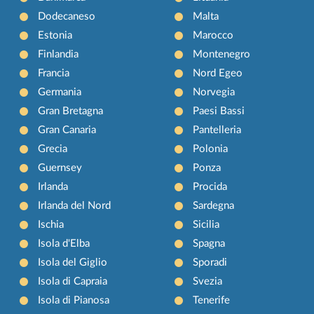
Dodecaneso
Malta
Estonia
Marocco
Finlandia
Montenegro
Francia
Nord Egeo
Germania
Norvegia
Gran Bretagna
Paesi Bassi
Gran Canaria
Pantelleria
Grecia
Polonia
Guernsey
Ponza
Irlanda
Procida
Irlanda del Nord
Sardegna
Ischia
Sicilia
Isola d'Elba
Spagna
Isola del Giglio
Sporadi
Isola di Capraia
Svezia
Isola di Pianosa
Tenerife