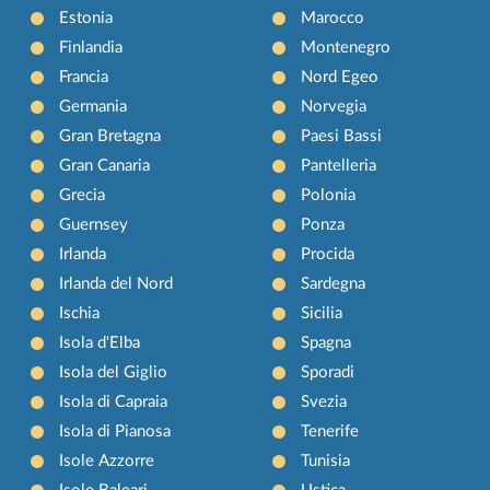
Estonia
Marocco
Finlandia
Montenegro
Francia
Nord Egeo
Germania
Norvegia
Gran Bretagna
Paesi Bassi
Gran Canaria
Pantelleria
Grecia
Polonia
Guernsey
Ponza
Irlanda
Procida
Irlanda del Nord
Sardegna
Ischia
Sicilia
Isola d'Elba
Spagna
Isola del Giglio
Sporadi
Isola di Capraia
Svezia
Isola di Pianosa
Tenerife
Isole Azzorre
Tunisia