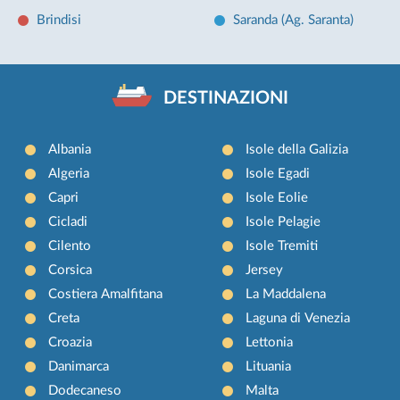
Brindisi
Saranda (Ag. Saranta)
DESTINAZIONI
Albania
Isole della Galizia
Algeria
Isole Egadi
Capri
Isole Eolie
Cicladi
Isole Pelagie
Cilento
Isole Tremiti
Corsica
Jersey
Costiera Amalfitana
La Maddalena
Creta
Laguna di Venezia
Croazia
Lettonia
Danimarca
Lituania
Dodecaneso
Malta