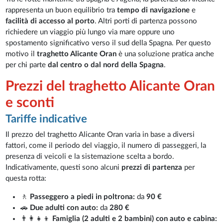
rappresenta un buon equilibrio tra
tempo di navigazione
e
facilità di accesso al porto
. Altri porti di partenza possono
richiedere un viaggio più lungo via mare oppure uno
spostamento significativo verso il sud della Spagna. Per questo
motivo il
traghetto Alicante Oran
è una soluzione pratica anche
per chi parte
dal centro o dal nord della Spagna
.
Prezzi del traghetto Alicante Oran
e sconti
Tariffe indicative
Il prezzo del traghetto Alicante Oran varia in base a diversi
fattori, come il periodo del viaggio, il numero di passeggeri, la
presenza di veicoli e la sistemazione scelta a bordo.
Indicativamente, questi sono alcuni
prezzi di partenza
per
questa rotta:
🚶
Passeggero a piedi in poltrona:
da
90 €
🚗
Due adulti con auto:
da
280 €
👨‍👩‍👧‍👦
Famiglia (2 adulti e 2 bambini) con auto e cabina: