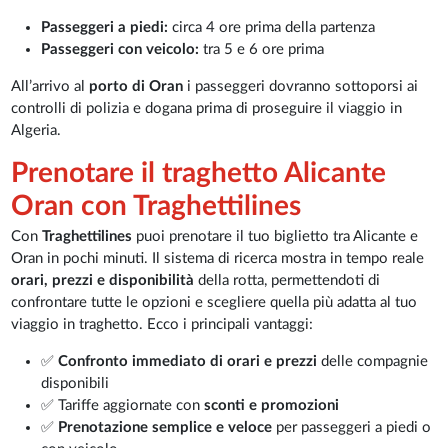
Passeggeri a piedi:
circa 4 ore prima della partenza
Passeggeri con veicolo:
tra 5 e 6 ore prima
All’arrivo al
porto di Oran
i passeggeri dovranno sottoporsi ai
controlli di polizia e dogana prima di proseguire il viaggio in
Algeria.
Prenotare il traghetto Alicante
Oran con Traghettilines
Con
Traghettilines
puoi prenotare il tuo biglietto tra Alicante e
Oran in pochi minuti. Il sistema di ricerca mostra in tempo reale
orari, prezzi e disponibilità
della rotta, permettendoti di
confrontare tutte le opzioni e scegliere quella più adatta al tuo
viaggio in traghetto. Ecco i principali vantaggi:
✅
Confronto immediato di orari e prezzi
delle compagnie
disponibili
✅ Tariffe aggiornate con
sconti e promozioni
✅
Prenotazione semplice e veloce
per passeggeri a piedi o