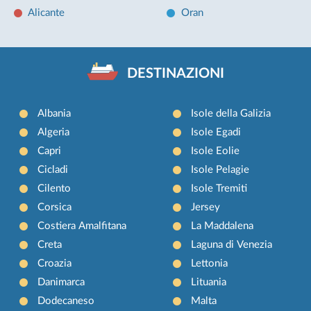
Alicante
Oran
DESTINAZIONI
Albania
Isole della Galizia
Algeria
Isole Egadi
Capri
Isole Eolie
Cicladi
Isole Pelagie
Cilento
Isole Tremiti
Corsica
Jersey
Costiera Amalfitana
La Maddalena
Creta
Laguna di Venezia
Croazia
Lettonia
Danimarca
Lituania
Dodecaneso
Malta