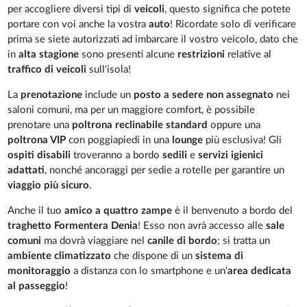
per accogliere diversi tipi di
veicoli
, questo significa che potete
portare con voi anche la vostra
auto
! Ricordate solo di verificare
prima se siete autorizzati ad imbarcare il vostro veicolo, dato che
in
alta stagione
sono presenti alcune
restrizioni
relative al
traffico di veicoli
sull'isola!
La
prenotazione
include un
posto a sedere non assegnato
nei
saloni comuni, ma per un maggiore comfort, è possibile
prenotare una
poltrona reclinabile standard
oppure una
poltrona VIP
con poggiapiedi in una
lounge
più esclusiva! Gli
ospiti disabili
troveranno a bordo
sedili
e
servizi igienici
adattati
, nonché ancoraggi per sedie a rotelle per garantire un
viaggio più sicuro
.
Anche il tuo
amico a quattro zampe
è il benvenuto a bordo del
traghetto Formentera Denia
! Esso non avrà accesso alle
sale
comuni
ma dovrà viaggiare nel
canile di bordo
; si tratta un
ambiente climatizzato
che dispone di un
sistema di
monitoraggio
a distanza con lo smartphone e un'
area dedicata
al passeggio
!