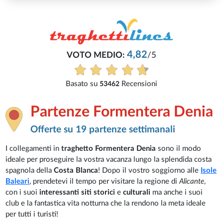
2
/5
ioni
Partenze Formentera Denia
Offerte su 19 partenze settimanali
I collegamenti in
traghetto Formentera Denia
sono il modo
ideale per proseguire la vostra vacanza lungo la splendida costa
spagnola della
Costa Blanca
! Dopo il vostro soggiorno alle
Isole
Baleari
, prendetevi il tempo per visitare la regione di
Alicante
,
con i suoi
interessanti siti storici
e
culturali
ma anche i suoi
club e la fantastica vita notturna che la rendono la meta ideale
per tutti i turisti!