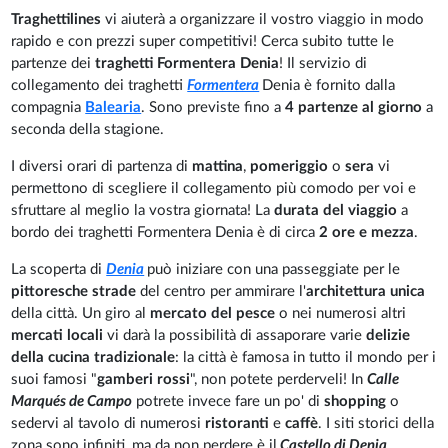
Traghettilines
vi aiuterà a organizzare il vostro viaggio in modo
rapido e con prezzi super competitivi! Cerca subito tutte le
partenze dei
traghetti Formentera Denia
! Il servizio di
collegamento dei traghetti
Formentera
Denia è fornito dalla
compagnia
Balearia
. Sono previste fino a
4 partenze al giorno
a
seconda della stagione.
I diversi orari di partenza di
mattina
,
pomeriggio
o
sera
vi
permettono di scegliere il collegamento più comodo per voi e
sfruttare al meglio la vostra giornata! La
durata del viaggio
a
bordo dei traghetti Formentera Denia è di circa
2 ore e mezza
.
La scoperta di
Denia
può iniziare con una passeggiate per le
pittoresche strade
del centro per ammirare l'
architettura unica
della città. Un giro al
mercato del pesce
o nei numerosi altri
mercati locali
vi darà la possibilità di assaporare varie
delizie
della cucina tradizionale
: la città è famosa in tutto il mondo per i
suoi famosi "
gamberi rossi
", non potete perderveli! In
Calle
Marqués de Campo
potrete invece fare un po' di
shopping
o
sedervi al tavolo di numerosi
ristoranti
e
caffè
. I siti storici della
zona sono infiniti, ma da non perdere è il
Castello di Denia
,