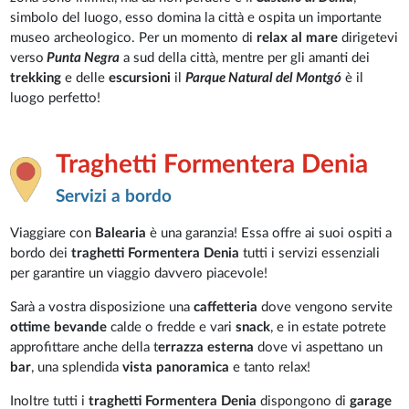
simbolo del luogo, esso domina la città e ospita un importante
museo archeologico. Per un momento di
relax al mare
dirigetevi
verso
Punta Negra
a sud della città, mentre per gli amanti dei
trekking
e delle
escursioni
il
Parque Natural del Montgó
è il
luogo perfetto!
Traghetti Formentera Denia
Servizi a bordo
Viaggiare con
Balearia
è una garanzia! Essa offre ai suoi ospiti a
bordo dei
traghetti Formentera Denia
tutti i servizi essenziali
per garantire un viaggio davvero piacevole!
Sarà a vostra disposizione una
caffetteria
dove vengono servite
ottime bevande
calde o fredde e vari
snack
, e in estate potrete
approfittare anche della t
errazza esterna
dove vi aspettano un
bar
, una splendida
vista panoramica
e tanto relax!
Inoltre tutti i
traghetti Formentera Denia
dispongono di
garage