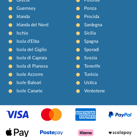
Grecia
Polonia
Guernsey
Ponza
Irlanda
Procida
Irlanda del Nord
Sardegna
Ischia
Sicilia
Isola d'Elba
Spagna
Isola del Giglio
Sporadi
Isola di Capraia
Svezia
Isola di Pianosa
Tenerife
Isole Azzorre
Tunisia
Isole Baleari
Ustica
Isole Canarie
Ventotene