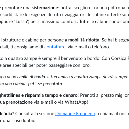
ile prenotare una
sistemazione
: potrai scegliere tra una poltrona n
soddisfare le esigenze di tutti i viaggiatori, le cabine offerte so
 oppure "Lusso", per il massimo comfort. Tutte le cabine sono c
i strutture e cabine per persone a
mobilità ridotta
. Se hai bisogn
iali, ti consigliamo di
contattarci
via e-mail o telefono.
ico a quattro zampe è sempre il benvenuto a bordo! Con Corsica F
le aree speciali per poter passeggiare con loro.
ono di un canile di bordo. Il tuo amico a quattro zampe dovrà sempre
 in una cabina "pet", se prenotata.
ghettilines e risparmia tempo e denaro!
Prenoti al prezzo miglio
a tua prenotazione via e-mail o via WhatsApp!
Alcúdia?
Consulta la sezione
Domande Frequenti
o chiama il nost
r qualsiasi dubbio!