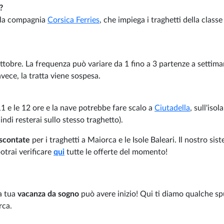
?
alla compagnia
Corsica Ferries
, che impiega i traghetti della class
ottobre. La frequenza può variare da 1 fino a 3 partenze a settima
nvece, la tratta viene sospesa.
11 e le 12 ore e la nave potrebbe fare scalo a
Ciutadella
, sull'isola
di resterai sullo stesso traghetto).
 scontate
per i traghetti a Maiorca e le Isole Baleari. Il nostro sist
otrai verificare
qui
tutte le offerte del momento!
la tua
vacanza da sogno
può avere inizio! Qui ti diamo qualche s
rca.