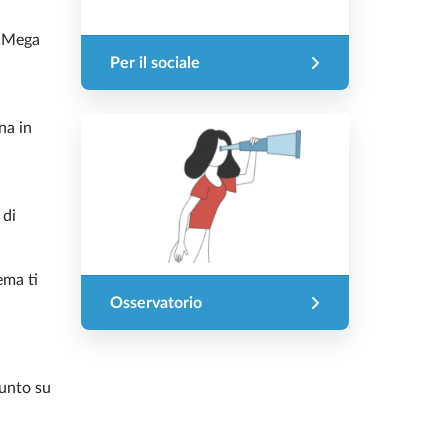
e Mega
Per il sociale
na in
 di
ema ti
Osservatorio
punto su