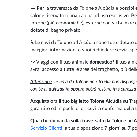
🛏️ Per la traversata da Tolone a Alcúdia è possib
salone riservato o una cabina ad uso esclusivo. Per 
interne (più economiche), esterne con vista mare
dotate di bagno privato.
♿ Le navi da Tolone ad Alcúdia sono tutte dotate d
maggiori informazioni o vuoi richiedere servizi spec
🐾 Viaggi con il tuo animale
domestico
? Il tuo am
avrai accesso a tutte le aree del traghetto, più del
Attenzione
: le navi da Tolone ad Alcúdia non dispong
con te al guinzaglio oppure potrà restare in sicurezza
Acquista ora il tuo biglietto Tolone Alcúdia su
Tra
garantito ed in pochi clic ricevi la conferma dell
Qualche domanda sulla traversata da Tolone ad 
Servizio Clienti
, a tua disposizione
7 giorni su 7
pe