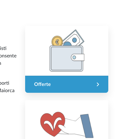
isti
 consente
n
porti
Offerte
Maiorca