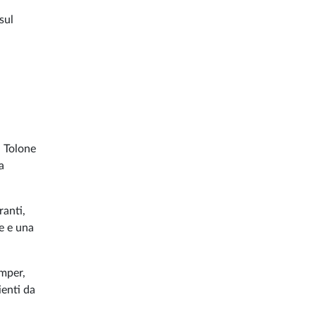
sul
a Tolone
a
ranti,
ve e una
amper,
enti da