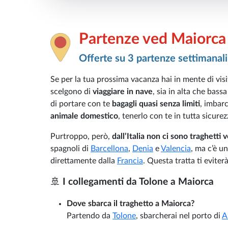
Partenze ved Maiorca 
Offerte su 3 partenze settimanali
Se per la tua prossima vacanza hai in mente di visi
scelgono di
viaggiare in nave
, sia in alta che bass
di portare con te
bagagli quasi senza limiti
, imbarc
animale domestico
, tenerlo con te in tutta sicure
Purtroppo, però,
dall’Italia non ci sono traghetti v
spagnoli di
Barcellona
,
Denia
e
Valencia
, ma c’è u
direttamente dalla
Francia
. Questa tratta ti evite
🚢
I collegamenti da Tolone a Maiorca
Dove sbarca il traghetto a Maiorca?
Partendo da
Tolone
, sbarcherai nel porto di
A