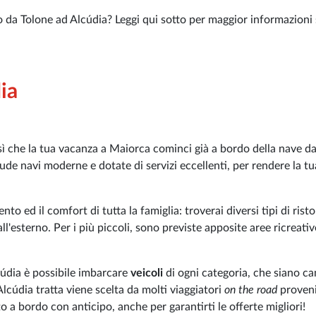
to da Tolone ad Alcúdia? Leggi qui sotto per maggior informazioni 
ia
sì che la tua vacanza a Maiorca cominci già a bordo della nave d
ude navi moderne e dotate di servizi eccellenti, per rendere la tu
to ed il comfort di tutta la famiglia: troverai diversi tipi di risto
all'esterno. Per i più piccoli, sono previste apposite aree ricreati
lcúdia è possibile imbarcare
veicoli
di ogni categoria, che siano c
lcúdia tratta viene scelta da molti viaggiatori
on the road
proveni
 a bordo con anticipo, anche per garantirti le offerte migliori!