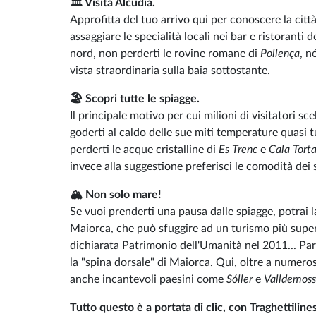
🏛️ Visita Alcúdia.
Approfitta del tuo arrivo qui per conoscere la città 
assaggiare le specialità locali nei bar e ristoranti
nord, non perderti le rovine romane di
Pollença
, n
vista straordinaria sulla baia sottostante.
🏖️ Scopri tutte le spiagge.
Il principale motivo per cui milioni di visitatori 
goderti al caldo delle sue miti temperature quasi t
perderti le acque cristalline di
Es Trenc
e
Cala Tort
invece alla suggestione preferisci le comodità dei 
🏔️ Non solo mare!
Se vuoi prenderti una pausa dalle spiagge, potrai l
Maiorca, che può sfuggire ad un turismo più super
dichiarata Patrimonio dell'Umanità nel 2011... Pa
la "spina dorsale" di Maiorca. Qui, oltre a numerosi
anche incantevoli paesini come
Sóller
e
Valldemos
Tutto questo è a portata di clic, con Traghettiline