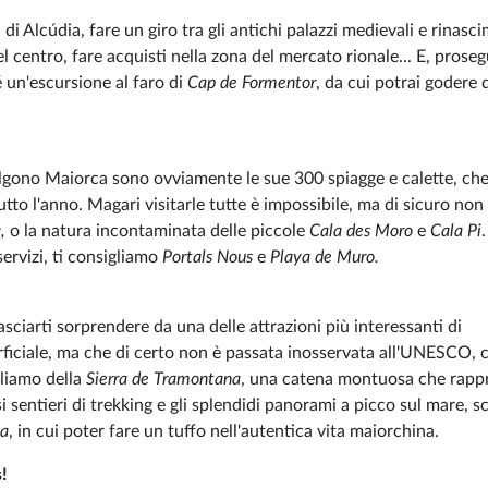
di Alcúdia, fare un giro tra gli antichi palazzi medievali e rinasci
 del centro, fare acquisti nella zona del mercato rionale... E, pros
é un'escursione al faro di
Cap de Formentor
, da cui potrai godere 
scelgono Maiorca sono ovviamente le sue 300 spiagge e calette, ch
utto l'anno. Magari visitarle tutte è impossibile, ma di sicuro non
a,
o la natura incontaminata delle piccole
Cala des Moro
e
Cala Pi
servizi, ti consigliamo
Portals Nous
e
Playa de Muro.
asciarti sorprendere da una delle attrazioni più interessanti di
ficiale, ma che di certo non è passata inosservata all'UNESCO, c
rliamo della
Sierra de Tramontana
, una catena montuosa che rapp
 sentieri di trekking e gli splendidi panorami a picco sul mare, s
sa
, in cui poter fare un tuffo nell'autentica vita maiorchina.
s!