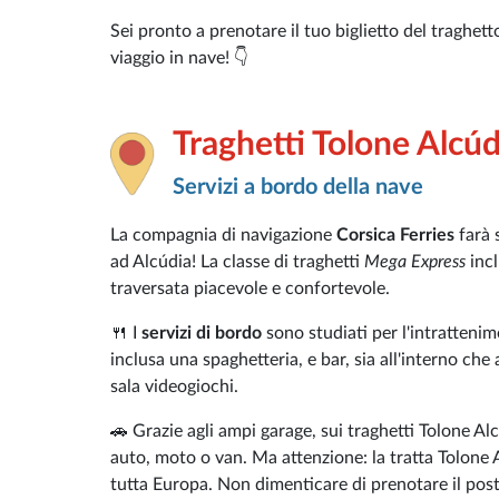
Sei pronto a prenotare il tuo biglietto del traghet
viaggio in nave! 👇
Traghetti Tolone Alcúd
Servizi a bordo della nave
La compagnia di navigazione
Corsica Ferries
farà 
ad Alcúdia! La classe di traghetti
Mega Express
incl
traversata piacevole e confortevole.
🍴 I
servizi di bordo
sono studiati per l'intrattenimen
inclusa una spaghetteria, e bar, sia all'interno che 
sala videogiochi.
🚗 Grazie agli ampi garage, sui traghetti Tolone A
auto, moto o van. Ma attenzione: la tratta Tolone A
tutta Europa. Non dimenticare di prenotare il posto