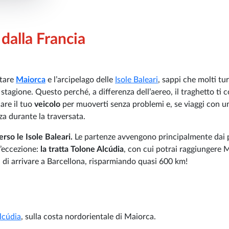
dalla Francia
tare
Maiorca
e l’arcipelago delle
Isole Baleari
, sappi che molti tur
a stagione. Questo perché, a differenza dell’aereo, il traghetto ti
are il tuo
veicolo
per muoverti senza problemi e, se viaggi con u
zza durante la traversata.
erso le Isole Baleari.
Le partenze avvengono principalmente dai 
n’eccezione:
la tratta Tolone Alcúdia
, con cui potrai raggiungere 
rà di arrivare a Barcellona, risparmiando quasi 600 km!
lcúdia
, sulla costa nordorientale di Maiorca.