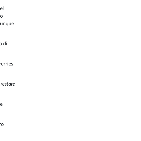
el
no
omunque
o di
erries
 restare
re
ro