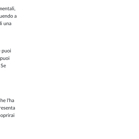
mentali,
eguendo a
di una
e puoi
 puoi
. Se
he l'ha
resenta
coprirai