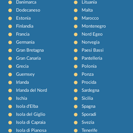
Danimarca
Lituania
Dodecaneso
Malta
Estonia
Marocco
Finlandia
Montenegro
Francia
Nord Egeo
Germania
Norvegia
Gran Bretagna
Paesi Bassi
Gran Canaria
Pantelleria
Grecia
Polonia
Guernsey
Ponza
Irlanda
Procida
Irlanda del Nord
Sardegna
Ischia
Sicilia
Isola d'Elba
Spagna
Isola del Giglio
Sporadi
Isola di Capraia
Svezia
Isola di Pianosa
Tenerife