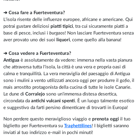
➔ Cosa fare a Fuerteventura?
L'isola risente delle influenze europee, africane e americane. Qui
potrai gustare deliziosi
piatti tipici
, tra cui sicuramente piatti a
base di pesce, inclusi i
burgaos
! Non lasciare Fuerteventura senza
aver provato uno dei suoi
liquori
, come quello alla banana!
➔ Cosa vedere a Fuerteventura?
Antigua
è assolutamente da vedere: immersa nella vasta pianura
che attraversa tutta l'isola, la città è una vera e propria oasi di
calma e tranquillità. La vera meraviglia del paesaggio di Antigua
sono i mulini a vento utilizzati ancora oggi per produrre il g
ofio
, il
mais arrostito protagonista della cucina di tutte le isole Canarie.
Le dune di
Corralejo
sono un'immensa distesa desertica,
circondata da
antichi vulcani spenti
. È un luogo talmente esotico
e suggestivo da farti persino dimenticare di trovarti in Europa!
Non perdere questo meraviglioso viaggio e
prenota oggi
il tuo
biglietto per Fuerteventura su
Traghettilines
! I biglietti saranno
inviati al tuo indirizzo e-mail in pochi minuti!