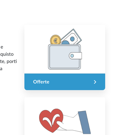
 e
cquisto
te, porti
na
Offerte