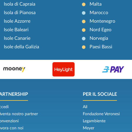
Isola di Capraia
Malta
Isola di Pianosa
Marocco
Isole Azzorre
Montenegro
Isole Baleari
Nord Egeo
Isole Canarie
Norvegia
Isole della Galizia
Paesi Bassi
ARTNERSHIP
PER IL SOCIALE
ccedi
Ail
iventa nostro partner
Fondazione Veronesi
onvenzioni
Legambiente
avora con noi
Meyer