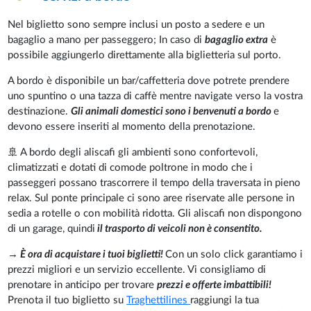
Nel biglietto sono sempre inclusi un posto a sedere e un
bagaglio a mano per passeggero; In caso di
bagaglio extra
è
possibile aggiungerlo direttamente alla biglietteria sul porto.
A bordo è disponibile un bar/caffetteria dove potrete prendere
uno spuntino o una tazza di caffè mentre navigate verso la vostra
destinazione.
Gli animali domestici sono i benvenuti a bordo
e
devono essere inseriti al momento della prenotazione.
🚢 A bordo degli aliscafi gli ambienti sono confortevoli,
climatizzati e dotati di comode poltrone in modo che i
passeggeri possano trascorrere il tempo della traversata in pieno
relax. Sul ponte principale ci sono aree riservate alle persone in
sedia a rotelle o con mobilità ridotta. Gli aliscafi non dispongono
di un garage, quindi
il trasporto di veicoli non è consentito.
→ È ora di acquistare i tuoi biglietti!
Con un solo click garantiamo i
prezzi migliori e un servizio eccellente. Vi consigliamo di
prenotare in anticipo per trovare
prezzi e offerte imbattibili!
Prenota il tuo biglietto su
Traghettilines
raggiungi la tua