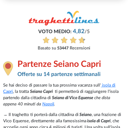
4,82
VOTO MEDIO:
/5
Basato su
Recensioni
53447
Partenze Seiano Capri
Offerte su 14 partenze settimanali
Se hai deciso di passare la tua prossima vacanza sull'
isola di
Capri
, la tratta
Seiano Capri
ti permetterà di raggiungere l'isola
partendo dalla cittadina di
Seiano di Vico Equense
che dista
appena 40 minuti da
Napoli
.
→ Il traghetto ti porterà dalla cittadina di
Seiano
, una frazione di
Vico Equense, direttamente alla famosissima
isola di Capri
, che
accoglie ogni anno circa 4 milioni di turisti. Una volta sull'isola