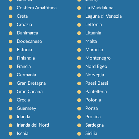
Costiera Amalfitana
La Maddalena
Creta
Laguna di Venezia
Croazia
Lettonia
Danimarca
Lituania
Dodecaneso
Malta
Estonia
Marocco
Finlandia
Montenegro
Francia
Nord Egeo
Germania
Norvegia
Gran Bretagna
Paesi Bassi
Gran Canaria
Pantelleria
Grecia
Polonia
Guernsey
Ponza
Irlanda
Procida
Irlanda del Nord
Sardegna
Ischia
Sicilia