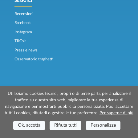
SEGUICI
Recensioni
Facebook
Instagram
TikTok
Press e news
Osservatorio traghetti
Utilizziamo cookies tecnici, propri o di terze parti, per analizzare il
traffico su questo sito web, migliorare la tua esperienza di
© 2026 Traghettilines è gestito da Prenotazioni24 s.r.l.
navigazione e per mostrarti pubblicità personalizzata. Puoi accettare
Sede Legale: Via Bonistallo, 50/B - 50053 Empoli (FI)
tutti i cookies, rifiutarli o gestire le tue preferenze.
Per saperne di più
Sede Operativa: Via Casa del Duca, 1 - 57037 Portoferraio (LI)
P.IVA/C.F./Iscr. Reg. Imp. CCIAA Liv. 01512130491 | Nr. REA CCIA FI - 699553
Ok, accetta
Rifiuta tutti
Personalizza
Aut.Amm.Prov. LI n 1819 del 16/01/06 - Fondo Garanzia Viaggi ASSIMUTUA
Fideiussione N° 026004