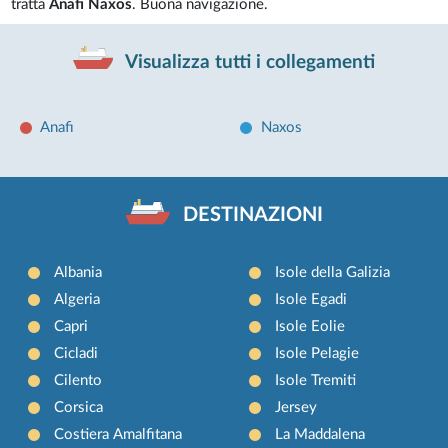
tratta
Anafi Naxos
. Buona navigazione.
Visualizza tutti i collegamenti
Anafi
Naxos
DESTINAZIONI
Albania
Isole della Galizia
Algeria
Isole Egadi
Capri
Isole Eolie
Cicladi
Isole Pelagie
Cilento
Isole Tremiti
Corsica
Jersey
Costiera Amalfitana
La Maddalena