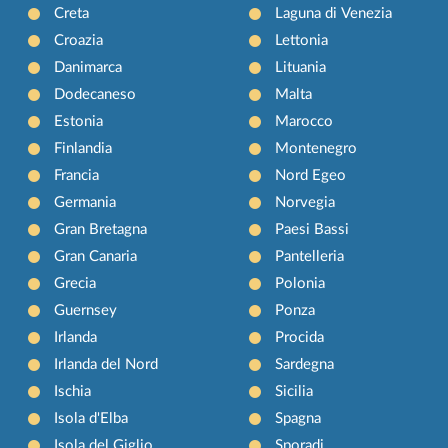
Creta
Laguna di Venezia
Croazia
Lettonia
Danimarca
Lituania
Dodecaneso
Malta
Estonia
Marocco
Finlandia
Montenegro
Francia
Nord Egeo
Germania
Norvegia
Gran Bretagna
Paesi Bassi
Gran Canaria
Pantelleria
Grecia
Polonia
Guernsey
Ponza
Irlanda
Procida
Irlanda del Nord
Sardegna
Ischia
Sicilia
Isola d'Elba
Spagna
Isola del Giglio
Sporadi