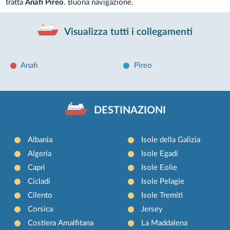
tratta
Anafi Pireo
. Buona navigazione.
Visualizza tutti i collegamenti
Anafi
Pireo
DESTINAZIONI
Albania
Isole della Galizia
Algeria
Isole Egadi
Capri
Isole Eolie
Cicladi
Isole Pelagie
Cilento
Isole Tremiti
Corsica
Jersey
Costiera Amalfitana
La Maddalena