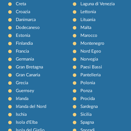
Creta
Laguna di Venezia
Croazia
Lettonia
Danimarca
Lituania
Dodecaneso
Malta
Estonia
Marocco
Finlandia
Montenegro
Francia
Nord Egeo
Germania
Norvegia
Gran Bretagna
Paesi Bassi
Gran Canaria
Pantelleria
Grecia
Polonia
Guernsey
Ponza
Irlanda
Procida
Irlanda del Nord
Sardegna
Ischia
Sicilia
Isola d'Elba
Spagna
Isola del Giglio
Sporadi