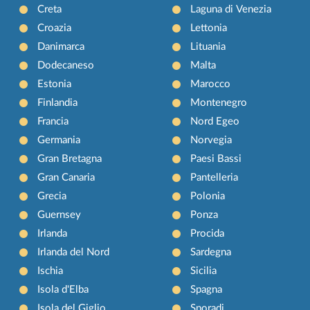
Creta
Laguna di Venezia
Croazia
Lettonia
Danimarca
Lituania
Dodecaneso
Malta
Estonia
Marocco
Finlandia
Montenegro
Francia
Nord Egeo
Germania
Norvegia
Gran Bretagna
Paesi Bassi
Gran Canaria
Pantelleria
Grecia
Polonia
Guernsey
Ponza
Irlanda
Procida
Irlanda del Nord
Sardegna
Ischia
Sicilia
Isola d'Elba
Spagna
Isola del Giglio
Sporadi