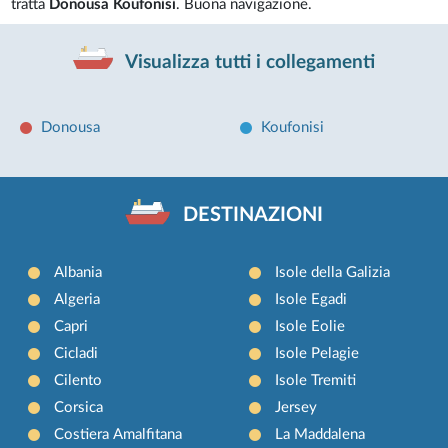
tratta
Donousa Koufonisi
. Buona navigazione.
Visualizza tutti i collegamenti
Donousa
Koufonisi
DESTINAZIONI
Albania
Isole della Galizia
Algeria
Isole Egadi
Capri
Isole Eolie
Cicladi
Isole Pelagie
Cilento
Isole Tremiti
Corsica
Jersey
Costiera Amalfitana
La Maddalena