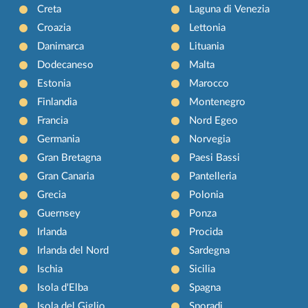
Creta
Laguna di Venezia
Croazia
Lettonia
Danimarca
Lituania
Dodecaneso
Malta
Estonia
Marocco
Finlandia
Montenegro
Francia
Nord Egeo
Germania
Norvegia
Gran Bretagna
Paesi Bassi
Gran Canaria
Pantelleria
Grecia
Polonia
Guernsey
Ponza
Irlanda
Procida
Irlanda del Nord
Sardegna
Ischia
Sicilia
Isola d'Elba
Spagna
Isola del Giglio
Sporadi