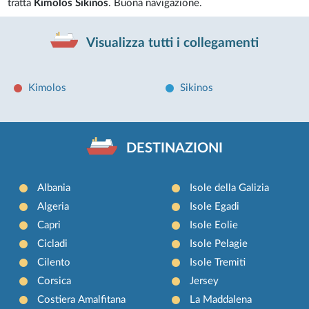
tratta
Kimolos Sikinos
. Buona navigazione.
Visualizza tutti i collegamenti
Kimolos
Sikinos
DESTINAZIONI
Albania
Isole della Galizia
Algeria
Isole Egadi
Capri
Isole Eolie
Cicladi
Isole Pelagie
Cilento
Isole Tremiti
Corsica
Jersey
Costiera Amalfitana
La Maddalena