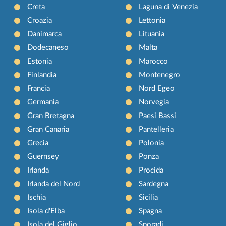
Creta
Laguna di Venezia
Croazia
Lettonia
Danimarca
Lituania
Dodecaneso
Malta
Estonia
Marocco
Finlandia
Montenegro
Francia
Nord Egeo
Germania
Norvegia
Gran Bretagna
Paesi Bassi
Gran Canaria
Pantelleria
Grecia
Polonia
Guernsey
Ponza
Irlanda
Procida
Irlanda del Nord
Sardegna
Ischia
Sicilia
Isola d'Elba
Spagna
Isola del Giglio
Sporadi