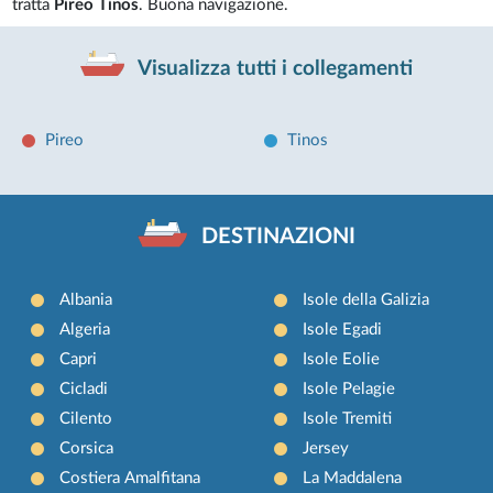
tratta
Pireo Tinos
. Buona navigazione.
Visualizza tutti i collegamenti
Pireo
Tinos
DESTINAZIONI
Albania
Isole della Galizia
Algeria
Isole Egadi
Capri
Isole Eolie
Cicladi
Isole Pelagie
Cilento
Isole Tremiti
Corsica
Jersey
Costiera Amalfitana
La Maddalena