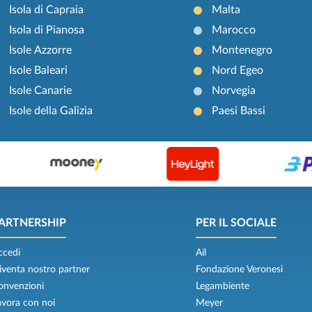
Isola di Capraia
Malta
Isola di Pianosa
Marocco
Isole Azzorre
Montenegro
Isole Baleari
Nord Egeo
Isole Canarie
Norvegia
Isole della Galizia
Paesi Bassi
ARTNERSHIP
PER IL SOCIALE
ccedi
Ail
iventa nostro partner
Fondazione Veronesi
onvenzioni
Legambiente
avora con noi
Meyer