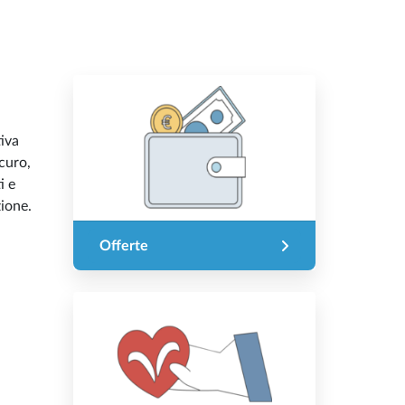
tiva
curo,
i e
ione.
Offerte