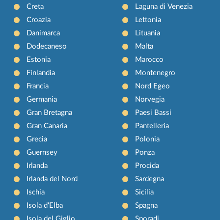
Creta
Laguna di Venezia
Croazia
Lettonia
Danimarca
Lituania
Dodecaneso
Malta
Estonia
Marocco
Finlandia
Montenegro
Francia
Nord Egeo
Germania
Norvegia
Gran Bretagna
Paesi Bassi
Gran Canaria
Pantelleria
Grecia
Polonia
Guernsey
Ponza
Irlanda
Procida
Irlanda del Nord
Sardegna
Ischia
Sicilia
Isola d'Elba
Spagna
Isola del Giglio
Sporadi