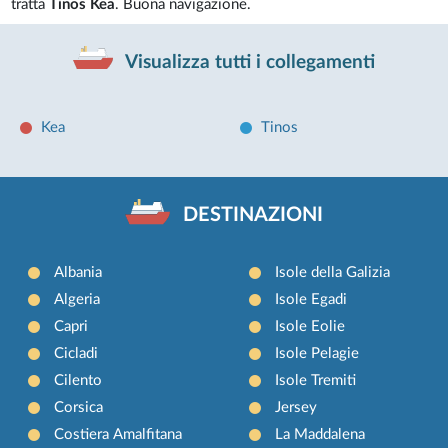
tratta
Tinos Kea
. Buona navigazione.
Visualizza tutti i collegamenti
Kea
Tinos
DESTINAZIONI
Albania
Isole della Galizia
Algeria
Isole Egadi
Capri
Isole Eolie
Cicladi
Isole Pelagie
Cilento
Isole Tremiti
Corsica
Jersey
Costiera Amalfitana
La Maddalena