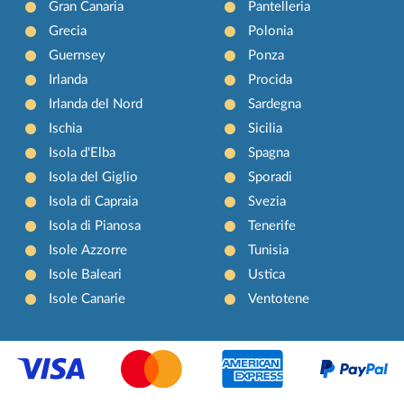
Gran Canaria
Pantelleria
Grecia
Polonia
Guernsey
Ponza
Irlanda
Procida
Irlanda del Nord
Sardegna
Ischia
Sicilia
Isola d'Elba
Spagna
Isola del Giglio
Sporadi
Isola di Capraia
Svezia
Isola di Pianosa
Tenerife
Isole Azzorre
Tunisia
Isole Baleari
Ustica
Isole Canarie
Ventotene