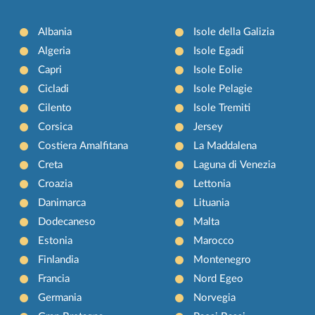
Albania
Isole della Galizia
Algeria
Isole Egadi
Capri
Isole Eolie
Cicladi
Isole Pelagie
Cilento
Isole Tremiti
Corsica
Jersey
Costiera Amalfitana
La Maddalena
Creta
Laguna di Venezia
Croazia
Lettonia
Danimarca
Lituania
Dodecaneso
Malta
Estonia
Marocco
Finlandia
Montenegro
Francia
Nord Egeo
Germania
Norvegia