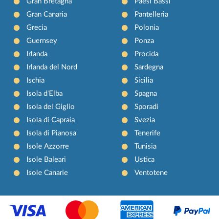
Gran Bretagna
Paesi Bassi
Gran Canaria
Pantelleria
Grecia
Polonia
Guernsey
Ponza
Irlanda
Procida
Irlanda del Nord
Sardegna
Ischia
Sicilia
Isola d'Elba
Spagna
Isola del Giglio
Sporadi
Isola di Capraia
Svezia
Isola di Pianosa
Tenerife
Isole Azzorre
Tunisia
Isole Baleari
Ustica
Isole Canarie
Ventotene