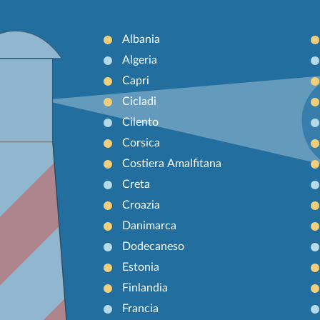
Albania
Algeria
Capri
Cicladi
Cilento
Corsica
Costiera Amalfitana
Creta
Croazia
Danimarca
Dodecaneso
Estonia
Finlandia
Francia