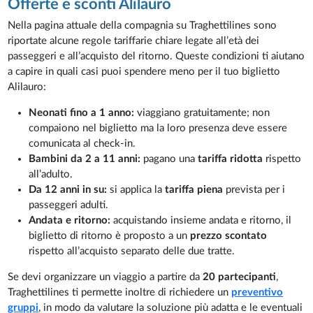
Offerte e sconti Alilauro
Nella pagina attuale della compagnia su Traghettilines sono
riportate alcune regole tariffarie chiare legate all’età dei
passeggeri e all’acquisto del ritorno. Queste condizioni ti aiutano
a capire in quali casi puoi spendere meno per il tuo biglietto
Alilauro:
Neonati fino a 1 anno:
viaggiano gratuitamente; non
compaiono nel biglietto ma la loro presenza deve essere
comunicata al check-in.
Bambini da 2 a 11 anni:
pagano una
tariffa ridotta
rispetto
all’adulto.
Da 12 anni in su:
si applica la
tariffa piena
prevista per i
passeggeri adulti.
Andata e ritorno:
acquistando insieme andata e ritorno, il
biglietto di ritorno è proposto a un
prezzo scontato
rispetto all’acquisto separato delle due tratte.
Se devi organizzare un viaggio a partire da
20 partecipanti
,
Traghettilines ti permette inoltre di richiedere un
preventivo
gruppi
, in modo da valutare la soluzione più adatta e le eventuali