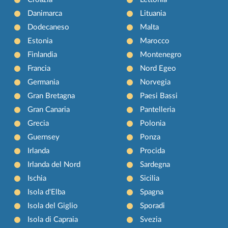
Danimarca
Lituania
Dodecaneso
Malta
Estonia
Marocco
Finlandia
Montenegro
Francia
Nord Egeo
Germania
Norvegia
Gran Bretagna
Paesi Bassi
Gran Canaria
Pantelleria
Grecia
Polonia
Guernsey
Ponza
Irlanda
Procida
Irlanda del Nord
Sardegna
Ischia
Sicilia
Isola d'Elba
Spagna
Isola del Giglio
Sporadi
Isola di Capraia
Svezia