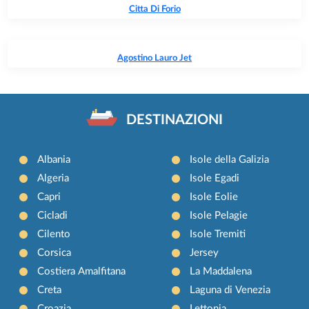
Citta Di Forio
Agostino Lauro Jet
DESTINAZIONI
Albania
Isole della Galizia
Algeria
Isole Egadi
Capri
Isole Eolie
Cicladi
Isole Pelagie
Cilento
Isole Tremiti
Corsica
Jersey
Costiera Amalfitana
La Maddalena
Creta
Laguna di Venezia
Croazia
Lettonia