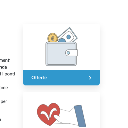
amenti
onda
i i ponti
Offerte
 come
 per
i