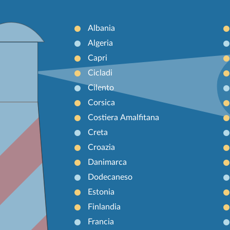
Albania
Algeria
Capri
Cicladi
Cilento
Corsica
Costiera Amalfitana
Creta
Croazia
Danimarca
Dodecaneso
Estonia
Finlandia
Francia