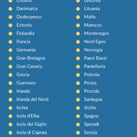
Croazia
Lettonia
Danimarca
Lituania
Dodecaneso
Malta
Estonia
Marocco
Finlandia
Montenegro
Francia
Nord Egeo
Germania
Norvegia
Gran Bretagna
Paesi Bassi
Gran Canaria
Pantelleria
Grecia
Polonia
Guernsey
Ponza
Irlanda
Procida
Irlanda del Nord
Sardegna
Ischia
Sicilia
Isola d'Elba
Spagna
Isola del Giglio
Sporadi
Isola di Capraia
Svezia