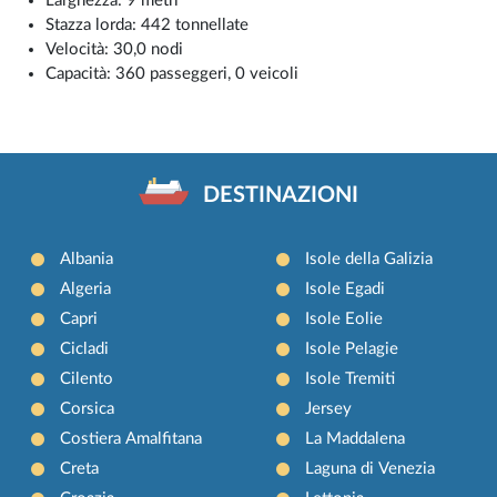
Larghezza: 9 metri
Stazza lorda: 442 tonnellate
Velocità: 30,0 nodi
Capacità: 360 passeggeri, 0 veicoli
DESTINAZIONI
Albania
Isole della Galizia
Algeria
Isole Egadi
Capri
Isole Eolie
Cicladi
Isole Pelagie
Cilento
Isole Tremiti
Corsica
Jersey
Costiera Amalfitana
La Maddalena
Creta
Laguna di Venezia