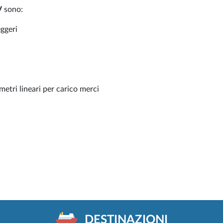
V
sono:
eggeri
etri lineari per carico merci
DESTINAZIONI