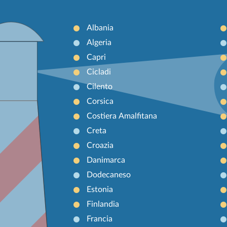
Albania
Algeria
Capri
Cicladi
Cilento
Corsica
Costiera Amalfitana
Creta
Croazia
Danimarca
Dodecaneso
Estonia
Finlandia
Francia