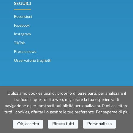
SEGUICI
Recensioni
Facebook
Instagram
TikTok
Press e news
Osservatorio traghetti
Utilizziamo cookies tecnici, propri o di terze parti, per analizzare il
traffico su questo sito web, migliorare la tua esperienza di
© 2026 Traghettilines è gestito da Prenotazioni24 s.r.l.
navigazione e per mostrarti pubblicità personalizzata. Puoi accettare
Sede Legale: Via Bonistallo, 50/B - 50053 Empoli (FI)
tutti i cookies, rifiutarli o gestire le tue preferenze.
Per saperne di più
Sede Operativa: Via Casa del Duca, 1 - 57037 Portoferraio (LI)
P.IVA/C.F./Iscr. Reg. Imp. CCIAA Liv. 01512130491 | Nr. REA CCIA FI - 699553
Ok, accetta
Rifiuta tutti
Personalizza
Aut.Amm.Prov. LI n 1819 del 16/01/06 - Fondo Garanzia Viaggi ASSIMUTUA
Fideiussione N° 026004