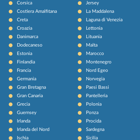
Corsica
Jersey
Costiera Amalfitana
La Maddalena
Creta
Laguna di Venezia
Croazia
Lettonia
Danimarca
Lituania
Dodecaneso
Malta
Estonia
Marocco
Finlandia
Montenegro
Francia
Nord Egeo
Germania
Norvegia
Gran Bretagna
Paesi Bassi
Gran Canaria
Pantelleria
Grecia
Polonia
Guernsey
Ponza
Irlanda
Procida
Irlanda del Nord
Sardegna
Ischia
Sicilia