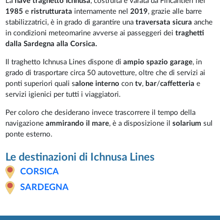
La
nave traghetto Ichnusa
, costruita e varata da Fincantieri nel
1985
e
ristrutturata
internamente nel
2019
, grazie alle barre
stabilizzatrici, è in grado di garantire una
traversata sicura
anche
in condizioni meteomarine avverse ai passeggeri dei
traghetti
dalla Sardegna alla Corsica.
Il traghetto Ichnusa Lines dispone di
ampio spazio garage
, in
grado di trasportare circa 50 autovetture, oltre che di servizi ai
ponti superiori quali s
alone interno
con
tv
,
bar
/
caffetteria
e
servizi igienici per tutti i viaggiatori.
Per coloro che desiderano invece trascorrere il tempo della
navigazione
ammirando il mare
, è a disposizione il
solarium
sul
ponte esterno.
Le destinazioni di Ichnusa Lines
CORSICA
SARDEGNA