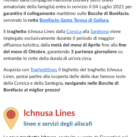
rilevato dalla compagnia marittima Blunavy (altro brand
armatoriale della famiglia) entra in servizio il 04 Luglio 2021 per
garantire il collegamento
marittimo sulle
Bocche di Bonifacio
,
servendo la
rotta
Bonifacio-Santa Teresa di Gallura
.
Il
traghetto
Ichnusa Lines dalla
Corsica
alla
Sardegna
viene
impiegato esclusivamente durante il periodo di maggior
affluenza turistica, dalla
metà del mese di Aprile
fino alla
fine
del mese di Ottobre
, garantendo
3 partenze giornaliere
su
entrambe le rotte della durata di un’ora circa.
Acquista con
Traghettilines
il biglietto del traghetto Ichnusa
Lines, potrai partire alla scoperta delle delle due famose isole
della Corsica e della Sardegna,
navigando nelle Bocche di
Bonifacio al miglior prezzo!
Ichnusa Lines
linee e servizi degli aliscafi