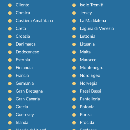
Cilento
Isole Tremiti
Corsica
Jersey
Costiera Amalfitana
La Maddalena
Creta
Laguna di Venezia
Croazia
Lettonia
Danimarca
Lituania
Dodecaneso
Malta
Estonia
Marocco
Finlandia
Montenegro
Francia
Nord Egeo
Germania
Norvegia
Gran Bretagna
Paesi Bassi
Gran Canaria
Pantelleria
Grecia
Polonia
Guernsey
Ponza
Irlanda
Procida