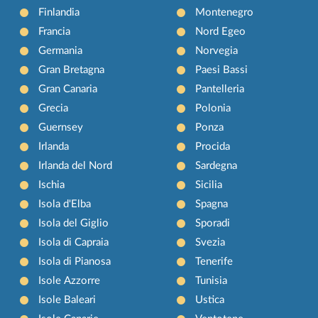
Finlandia
Montenegro
Francia
Nord Egeo
Germania
Norvegia
Gran Bretagna
Paesi Bassi
Gran Canaria
Pantelleria
Grecia
Polonia
Guernsey
Ponza
Irlanda
Procida
Irlanda del Nord
Sardegna
Ischia
Sicilia
Isola d'Elba
Spagna
Isola del Giglio
Sporadi
Isola di Capraia
Svezia
Isola di Pianosa
Tenerife
Isole Azzorre
Tunisia
Isole Baleari
Ustica