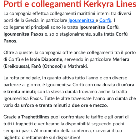
Porti e collegamenti Kerkyra Lines
La compagnia effettua collegamenti marittimi interni tra diversi
porti della Grecia, in particolare
Igoumenitsa
e
Corfù
. I
collegamenti principali sono le tratte
Igoumenitsa Corfù
,
Igoumenitsa Paxos
e, solo stagionalmente, sulla tratta
Corfù
Paxos
.
Oltre a queste, la compagnia offre anche collegamenti tra il porto
di Corfù e le
Isole Diapontie
, servendo in particolare
Merlera
(Ereikoussa)
,
Fanò (Othonoi)
e
Mathraki
.
La rotta principale, in quanto attiva tutto l'anno e con diverse
partenze al giorno, è Igoumenitsa Corfù con una durata di
un'ora
e trenta minuti
; con la stessa durata troviamo anche la tratta
Igoumenitsa Paxos. Tutte le altre traversate hanno una durata che
varia
da un'ora e trenta minuti a due ore e mezzo
.
Grazie a
Traghettilines
puoi confrontare le tariffe e gli orari di
tutti i traghetti e verificarne la disponibilità seguendo pochi
semplici passi. Al momento della conferma, riceverai il tuo
biglietto direttamente sul dispositivo!