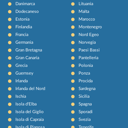
Danimarca
Lituania
Dodecaneso
Malta
Estonia
Marocco
Finlandia
Montenegro
Francia
Nord Egeo
Germania
Norvegia
Gran Bretagna
Paesi Bassi
Gran Canaria
Pantelleria
Grecia
Polonia
Guernsey
Ponza
Irlanda
Procida
Irlanda del Nord
Sardegna
Ischia
Sicilia
Isola d'Elba
Spagna
Isola del Giglio
Sporadi
Isola di Capraia
Svezia
Isola di Pianosa
Tenerife