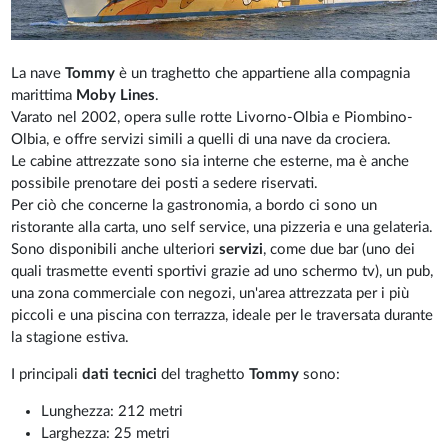
La nave
Tommy
è un traghetto che appartiene alla compagnia
marittima
Moby Lines
.
Varato nel 2002, opera sulle rotte Livorno-Olbia e Piombino-
Olbia, e offre servizi simili a quelli di una nave da crociera.
Le cabine attrezzate sono sia interne che esterne, ma è anche
possibile prenotare dei posti a sedere riservati.
Per ciò che concerne la gastronomia, a bordo ci sono un
ristorante alla carta, uno self service, una pizzeria e una gelateria.
Sono disponibili anche ulteriori
servizi
, come due bar (uno dei
quali trasmette eventi sportivi grazie ad uno schermo tv), un pub,
una zona commerciale con negozi, un'area attrezzata per i più
piccoli e una piscina con terrazza, ideale per le traversata durante
la stagione estiva.
I principali
dati tecnici
del traghetto
Tommy
sono:
Lunghezza: 212 metri
Larghezza: 25 metri