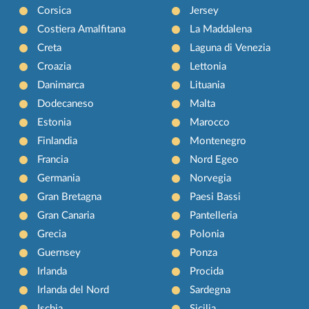
Corsica
Jersey
Costiera Amalfitana
La Maddalena
Creta
Laguna di Venezia
Croazia
Lettonia
Danimarca
Lituania
Dodecaneso
Malta
Estonia
Marocco
Finlandia
Montenegro
Francia
Nord Egeo
Germania
Norvegia
Gran Bretagna
Paesi Bassi
Gran Canaria
Pantelleria
Grecia
Polonia
Guernsey
Ponza
Irlanda
Procida
Irlanda del Nord
Sardegna
Ischia
Sicilia