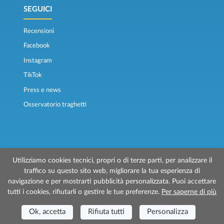
SEGUICI
Recensioni
Facebook
Instagram
TikTok
Press e news
Osservatorio traghetti
Utilizziamo cookies tecnici, propri o di terze parti, per analizzare il
traffico su questo sito web, migliorare la tua esperienza di
© 2026 Traghettilines è gestito da Prenotazioni24 s.r.l.
navigazione e per mostrarti pubblicità personalizzata. Puoi accettare
Sede Legale: Via Bonistallo, 50/B - 50053 Empoli (FI)
tutti i cookies, rifiutarli o gestire le tue preferenze.
Per saperne di più
Sede Operativa: Via Casa del Duca, 1 - 57037 Portoferraio (LI)
P.IVA/C.F./Iscr. Reg. Imp. CCIAA Liv. 01512130491 | Nr. REA CCIA FI - 699553
Ok, accetta
Rifiuta tutti
Personalizza
Aut.Amm.Prov. LI n 1819 del 16/01/06 - Fondo Garanzia Viaggi ASSIMUTUA
Fideiussione N° 026004