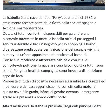
La
Isabella
è una nave del tipo "Ferry", costruita nel 1981 e
attualmente facente parte della flotta della società spagnola
Acciona Trasmediterránea.
Dotata di tutti i
confort
indispensabili per garantire una
piacevole traversata in mare, la Isabella offre ai passeggeri i
servizi ristorante e bar, un negozio per lo shopping a bordo,
diverse zone predisposte per la ricezione del segnale wi-fi, la
nursery ed un'area appositamente dedicata ai bambini.
Con le sue
moderne e attrezzate cabine
e con le sue
confortevoli poltrone, la nave assicura la comodità di tutti i suoi
ospiti. Per gli animali da compagnia sono invece a disposizione
appositi locali.
Provvista di tutti i dispositivi necessari a garantire la sicurezza ed
il benessere dei passeggeri disabili o con difficoltà motorie,
questa nave è in grado, infine, di gestire eventuali emergenze
grazie alla presenza a bordo dell’eliporto.
Alta 8 metri circa, la
Isabella
presenta i seguenti principali
dati