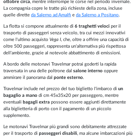
ottobre circa
, mentre interrompe le corse nel periodo invernale.
La compagnia copre le tratte più richieste della zona, incluse
quelle dirette
da Salerno ad Amalfi
e
da Salerno a Positano
.
La flotta si compone attualmente di
6 traghetti veloci
per il
trasporto di passeggeri senza veicolo, tra cui mezzi innovativi
come l'ultimo acquisto
Vega I
, che, oltre a offrire una capacità di
oltre 500 passeggeri, rappresenta un'alternativa più rispettosa
dell'ambiente, grazie al notevole abbattimento di emissioni.
A bordo delle motonavi Travelmar potrai goderti la rapida
traversata in una delle poltrone dal
salone interno
oppure
ammirare il panorama dal
ponte esterno
.
Travelmar include nel prezzo del tuo biglietto l'imbarco di
un
bagaglio a mano
di cm 45x35x20 per passeggero, mentre
eventuali
bagagli extra
possono essere aggiunti direttamente
alla biglietteria di porto con il pagamento di un piccolo
supplemento.
Le motonavi Travelmar più grandi sono debitamente attrezzate
per il trasporto di
passeggeri disabili
, ma alcune imbarcazioni più