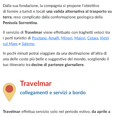
Dalla sua fondazione, la compagnia si propone l'obiettivo
di fornire a turisti e locali
una valida alternativa al trasporto su
terra
, reso complicato dalla conformazione geologica della
Penisola Sorrentina
.
Il servizio di
Travelmar
viene effettuato con traghetti veloci tra
i porti turistici di
Positano
,
Amalfi
,
Minori
,
Maiori
,
Cetara
,
Vietri
sul Mare
e
Salerno
.
In pochi minuti potrai viaggiare da una destinazione all'altra di
una delle coste più belle e suggestive del mondo, scegliendo il
tuo itinerario tra
decine di partenze giornaliere
.
Travelmar
collegamenti e servizi a bordo
Travelmar
effettua servizio solo nel periodo estivo,
da aprile a