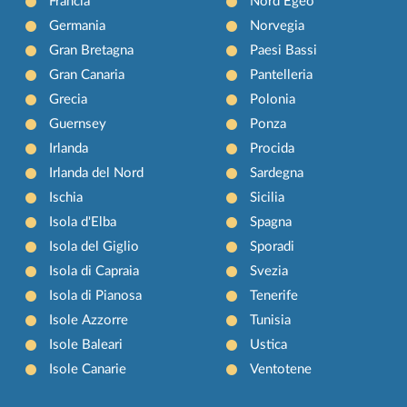
Francia
Nord Egeo
Germania
Norvegia
Gran Bretagna
Paesi Bassi
Gran Canaria
Pantelleria
Grecia
Polonia
Guernsey
Ponza
Irlanda
Procida
Irlanda del Nord
Sardegna
Ischia
Sicilia
Isola d'Elba
Spagna
Isola del Giglio
Sporadi
Isola di Capraia
Svezia
Isola di Pianosa
Tenerife
Isole Azzorre
Tunisia
Isole Baleari
Ustica
Isole Canarie
Ventotene