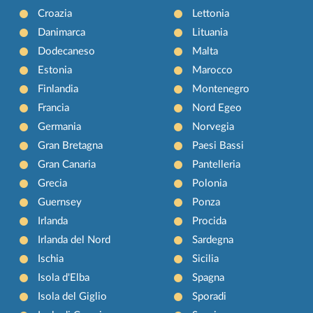
Croazia
Lettonia
Danimarca
Lituania
Dodecaneso
Malta
Estonia
Marocco
Finlandia
Montenegro
Francia
Nord Egeo
Germania
Norvegia
Gran Bretagna
Paesi Bassi
Gran Canaria
Pantelleria
Grecia
Polonia
Guernsey
Ponza
Irlanda
Procida
Irlanda del Nord
Sardegna
Ischia
Sicilia
Isola d'Elba
Spagna
Isola del Giglio
Sporadi