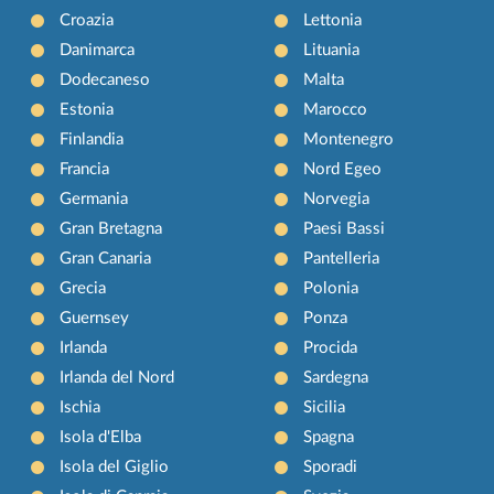
Croazia
Lettonia
Danimarca
Lituania
Dodecaneso
Malta
Estonia
Marocco
Finlandia
Montenegro
Francia
Nord Egeo
Germania
Norvegia
Gran Bretagna
Paesi Bassi
Gran Canaria
Pantelleria
Grecia
Polonia
Guernsey
Ponza
Irlanda
Procida
Irlanda del Nord
Sardegna
Ischia
Sicilia
Isola d'Elba
Spagna
Isola del Giglio
Sporadi