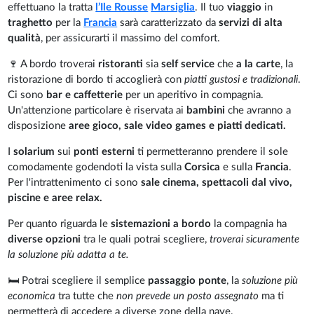
effettuano la tratta
l’Ile Rousse
Marsiglia
. Il tuo
viaggio
in
traghetto
per la
Francia
sarà caratterizzato da
servizi di alta
qualità
, per assicurarti il massimo del comfort.
🍷 A bordo troverai
ristoranti
sia
self service
che
a la carte
, la
ristorazione di bordo ti accoglierà con
piatti gustosi e tradizionali
.
Ci sono
bar e caffetterie
per un aperitivo in compagnia.
Un'attenzione particolare è riservata ai
bambini
che avranno a
disposizione
aree gioco, sale video games e piatti dedicati.
I
solarium
sui
ponti esterni
ti permetteranno prendere il sole
comodamente godendoti la vista sulla
Corsica
e sulla
Francia
.
Per l'intrattenimento ci sono
sale cinema, spettacoli dal vivo,
piscine e aree relax.
Per quanto riguarda le
sistemazioni a bordo
la compagnia ha
diverse opzioni
tra le quali potrai scegliere,
troverai sicuramente
la soluzione più adatta a te.
🛏️ Potrai scegliere il semplice
passaggio ponte
, la
soluzione più
economica
tra tutte che
non prevede un posto assegnato
ma ti
permetterà di accedere a diverse zone della nave.