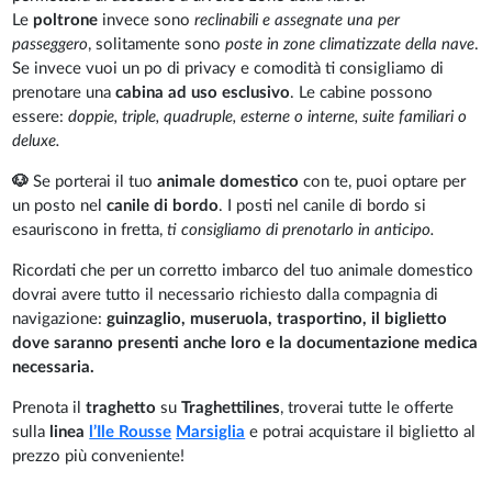
Le
poltrone
invece sono
reclinabili e assegnate una per
passeggero
, solitamente sono
poste in zone climatizzate della nave
.
Se invece vuoi un po di privacy e comodità ti consigliamo di
prenotare una
cabina ad uso esclusivo
. Le cabine possono
essere:
doppie, triple, quadruple, esterne o interne, suite familiari o
deluxe.
🐶
Se porterai il tuo
animale domestico
con te, puoi optare per
un posto nel
canile di bordo
. I posti nel canile di bordo si
esauriscono in fretta,
ti consigliamo di prenotarlo in anticipo.
Ricordati che per un corretto imbarco del tuo animale domestico
dovrai avere tutto il necessario richiesto dalla compagnia di
navigazione:
guinzaglio, museruola, trasportino, il biglietto
dove saranno presenti anche loro e la documentazione medica
necessaria.
Prenota il
traghetto
su
Traghettilines
, troverai tutte le offerte
sulla
linea
l’Ile Rousse
Marsiglia
e potrai acquistare il biglietto al
prezzo più conveniente!