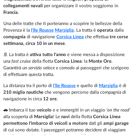
collegamenti navali
per organizzare il vostro soggiorno in
Francia
.
Una delle tratte che ti porteranno a scoprire le bellezze della
Provenza è la
l’Ile Rousse
Marsiglia
. La tratta è
operata
dalla
compagnia
di navigazione
Corsica Linea
che effettua
tre corse
settimana, circa 10 in un mese
.
🚢 La tratta è
attiva tutto l'anno
e viene messa a disposizione
una
fast cruise
della flotta
Corsica Linea
: la
Monte Oro
.
Garantirà un
servizio veloce e comodo
ai passeggeri che scelgono
di effettuare questa tratta.
La distanza tra il porto di
l’Ile Rousse
e quello di
Marsiglia
è di
210 miglia nautiche
che vengono percorse dalla compagnia di
navigazione in circa
12 ore
.
🚗
Imbarca il tuo
veicolo
e e immergiti in un viaggio
'on the road'
alla scoperta di
Marsiglia
! Le
navi
della flotta
Corsica Linea
permettono l'imbarco di veicoli a motore
dati gli
ampi garage
di cui sono dotate. I passeggeri potranno decidere di viaggiare