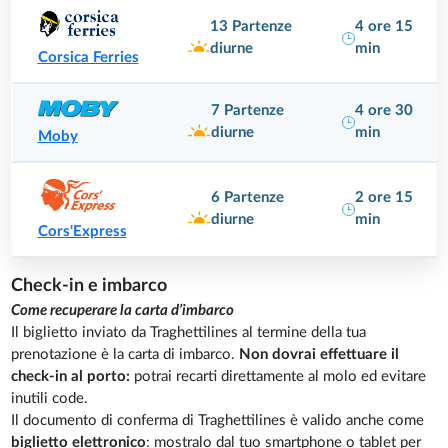
13 Partenze
4 ore 15
diurne
min
Corsica Ferries
7 Partenze
4 ore 30
diurne
min
Moby
6 Partenze
2 ore 15
diurne
min
Cors'Express
Check-in e imbarco
Come recuperare la carta d’imbarco
Il biglietto inviato da Traghettilines al termine della tua
prenotazione è la carta di imbarco.
Non dovrai effettuare il
check-in al porto:
potrai recarti direttamente al molo ed evitare
inutili code.
Il documento di conferma di Traghettilines è valido anche come
biglietto elettronico
: mostralo dal tuo smartphone o tablet per