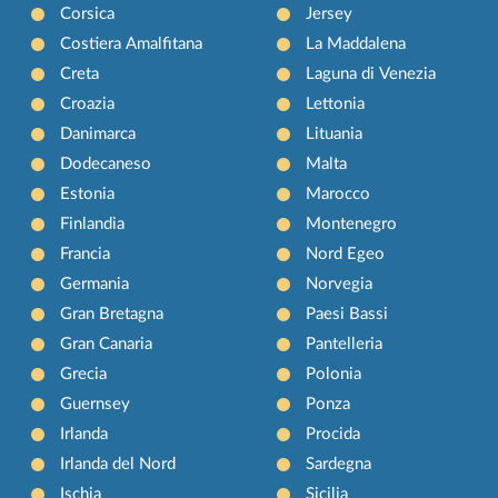
Corsica
Jersey
Costiera Amalfitana
La Maddalena
Creta
Laguna di Venezia
Croazia
Lettonia
Danimarca
Lituania
Dodecaneso
Malta
Estonia
Marocco
Finlandia
Montenegro
Francia
Nord Egeo
Germania
Norvegia
Gran Bretagna
Paesi Bassi
Gran Canaria
Pantelleria
Grecia
Polonia
Guernsey
Ponza
Irlanda
Procida
Irlanda del Nord
Sardegna
Ischia
Sicilia