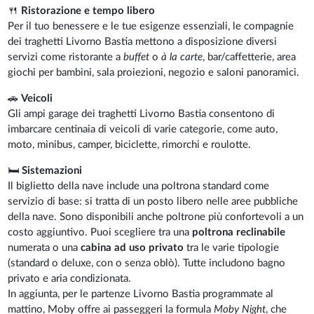
🍴
Ristorazione e tempo libero
Per il tuo benessere e le tue esigenze essenziali, le compagnie
dei traghetti Livorno Bastia mettono a disposizione diversi
servizi come ristorante a
buffet
o
à la carte
, bar/caffetterie, area
giochi per bambini, sala proiezioni, negozio e saloni panoramici.
🚗
Veicoli
Gli ampi garage dei traghetti Livorno Bastia consentono di
imbarcare centinaia di veicoli di varie categorie, come auto,
moto, minibus, camper, biciclette, rimorchi e roulotte.
🛏️
Sistemazioni
Il biglietto della nave include una poltrona standard come
servizio di base: si tratta di un posto libero nelle aree pubbliche
della nave. Sono disponibili anche poltrone più confortevoli a un
costo aggiuntivo. Puoi scegliere tra una
poltrona reclinabile
numerata o una
cabina ad uso privato
tra le varie tipologie
(standard o deluxe, con o senza oblò). Tutte includono bagno
privato e aria condizionata.
In aggiunta, per le partenze Livorno Bastia programmate al
mattino, Moby offre ai passeggeri la formula
Moby Night
, che