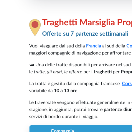
Traghetti Marsiglia Pr
Offerte su 7 partenze settimanali
Vuoi viaggiare dal sud della
Francia
al sud della
Co
maggiori compagnie di navigazione per affrontare i
🛥️ Una delle tratte disponibili per arrivare nel sud
le
tratte, gli orari, le offerte
per i
traghetti
per
Propr
La tratta è gestita dalla compagnia framcese
Cors
variabile da
10 a
13 ore
.
Le traversate vengono effettuate generalmente in
stagione, in aggiunta, potrai trovare
partenze diu
servizi di bordo durante il viaggio.
Compagnia