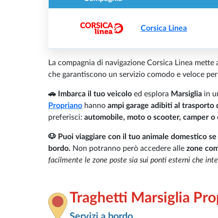
Corsica Linea
La compagnia di navigazione Corsica Linea mette a 
che garantiscono un servizio comodo e veloce per t
🚗 Imbarca il tuo veicolo
ed esplora
Marsiglia
in 
Propriano
hanno
ampi garage adibiti al trasporto 
preferisci:
automobile, moto o scooter, camper o
🐶 Puoi viaggiare con il tuo animale domestico se 
bordo.
Non potranno però accedere alle
zone comu
facilmente le zone poste sia sui ponti esterni che in
Traghetti Marsiglia Pr
Servizi a bordo