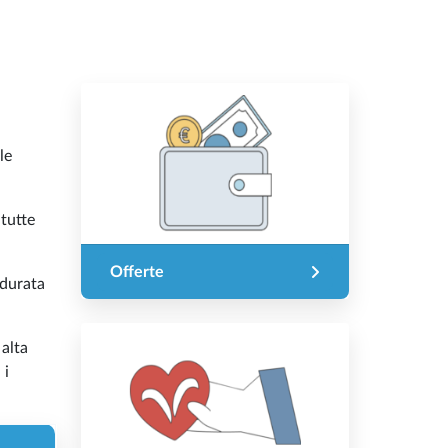
le
 tutte
Offerte
 durata
 alta
 i