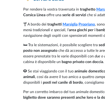
Per rendere la vostra traversata in
traghetto
Marsi
Corsica Linea
offre una
serie di servizi
che si adat
🍸 A bordo dei
traghetti
Marsiglia
Propriano
, son
menù tradizionali e speciali,
l'
area giochi per i bamb
navigazione degli ospiti con spensierati momenti d
🛏️ Tra le sistemazioni, è possibile scegliere tra
sedi
posto non assegnato
che dà accesso a tutte le are
essere prenotate tra le varie disponibili con
due o 
cabina è disponibile un
bagno privato con doccia
.
🐶
Se stai viaggiando con il tuo
animale domestic
animali
, cosi da avere il tuo amico a quattro zam
disponibili i
posti nel canile di bordo
, consigliamo
Per un corretto imbarco del tuo animale domestico
biglietto dove saranno presenti anche loro e la 