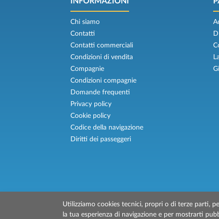
INFORMAZIONI
P
Chi siamo
A
Contatti
D
Contatti commerciali
C
Condizioni di vendita
L
Compagnie
G
Condizioni compagnie
Domande frequenti
Privacy policy
Cookie policy
Codice della navigazione
Diritti dei passeggeri
Utilizziamo cookies tecnici, propri o di terze parti, pe
© 2026 Traghettilines è gestito da Prenotaz
la tua esperienza di navigazione e per mostrarti pubbl