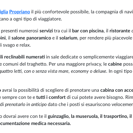
glia
Propriano
il più confortevole possibile, la compagnia di nav
tano a ogni tipo di viaggiatore.
o presenti numerosi
servizi
tra cui il
bar con piscina
, il
ristorante
c
ini
, il
salone panoramico
e il
solarium
, per rendere più piacevole 
i svago e relax.
li reclinabili
numerati
in sale dedicate o semplicemente viaggiare
e comuni del traghetto. Per una maggiore privacy, le
cabine
poss
quattro letti, con o senza vista mare, economy o deluxe.
In ogni tipo
o
avrai la possibilità di scegliere di prenotare una
cabina con acc
pe sempre con te e
tutti i comfort
di cui potete avere bisogno. R
 di
prenotarlo in anticipo
dato che i posti si esauriscono velocemen
 dovrai avere con te il
guinzaglio, la museruola, il trasportino, il
documentazione medica necessaria.