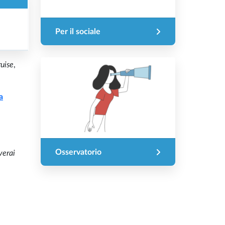
Per il sociale
ruise
,
a
Osservatorio
verai