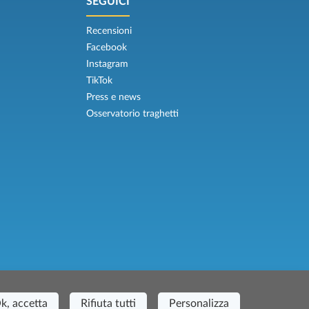
SEGUICI
Recensioni
Facebook
Instagram
TikTok
Press e news
Osservatorio traghetti
 Casa del Duca, 1 - 57037 Portoferraio (LI)
k, accetta
Rifiuta tutti
Personalizza