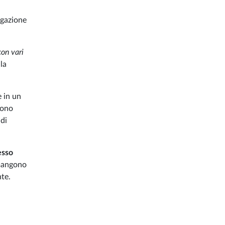
igazione
on vari
la
 in un
ono
 di
esso
imangono
te.