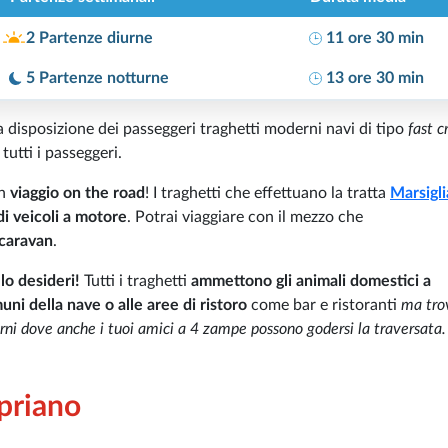
2 Partenze diurne
11 ore 30 min
5 Partenze notturne
13 ore 30 min
disposizione dei passeggeri traghetti moderni navi di tipo
fast c
utti i passeggeri.
un
viaggio on the road
! I traghetti che effettuano la tratta
Marsigli
di veicoli a motore
. Potrai viaggiare con il mezzo che
 caravan
.
lo desideri!
Tutti i traghetti
ammettono gli animali domestici a
ni della nave o alle aree di ristoro
come bar e ristoranti
ma tro
terni dove anche i tuoi amici a 4 zampe possono godersi la traversata.
opriano