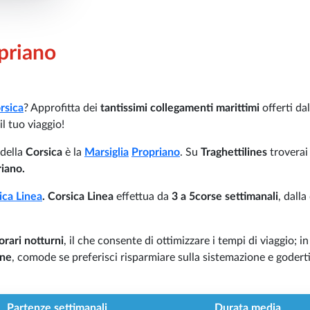
opriano
rsica
? Approfitta dei
tantissimi collegamenti marittimi
offerti dal
l tuo viaggio!
 della
Corsica
è la
Marsiglia
Propriano
. Su
Traghettilines
troverai
iano.
ica Linea
. Corsica Linea
effettua da
3 a 5corse settimanali
, dalla
orari notturni
, il che consente di ottimizzare i tempi di viaggio; in
rne
, comode se preferisci risparmiare sulla sistemazione e goderti
Partenze settimanali
Durata media