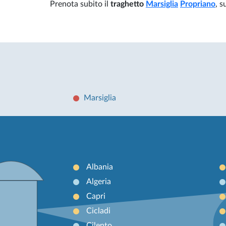
Prenota subito il
traghetto
Marsiglia
Propriano
, s
Marsiglia
Albania
Algeria
Capri
Cicladi
Cilento