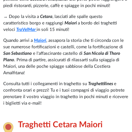
piedi ristoranti, pizzerie, caffè e spiagge in pochi minuti!
→ Dopo la visita a
Cetara
, lasciati alle spalle questo
caratteristico borgo e raggiungi
Maiori
a bordo dei traghetti
veloci
TraVelMar
in soli 15 minuti!
Quando arrivi a
Maiori
, assapora la storia che ti circonda con le
sue numerose fortificazioni e castelli, come la fortificazione di
San Sebastiano
e l'affascinante castello di
San Nicola di Thoro
Plano
. Prima di partire, assicurati di rilassarti sulla spiaggia di
Maiori, una delle poche spiagge sabbiose della Costiera
Amalfitana!
Consulta tutti i collegamenti in traghetto su
Traghettilines
e
confronta orari e prezzi! Tu e i tuoi compagni di viaggio potrete
prenotare il vostro viaggio in traghetto in pochi minuti e ricevere
i biglietti via e-mail!
Traghetti Cetara Maiori