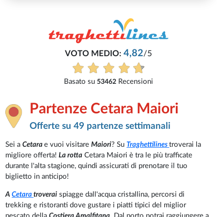
4,82
VOTO MEDIO:
/5
Basato su
Recensioni
53462
Partenze Cetara Maiori
Offerte su 49 partenze settimanali
Sei a
Cetara
e vuoi visitare
Maiori
? Su
Traghettilines
troverai la
migliore offerta!
La rotta
Cetara Maiori è tra le più trafficate
durante l'alta stagione, quindi assicurati di prenotare il tuo
biglietto in anticipo!
A
Cetara
troverai
spiagge dall'acqua cristallina, percorsi di
trekking e ristoranti dove gustare i piatti tipici del miglior
pescato della
Costiera Amalfitana
. Dal porto potrai raggiungere a