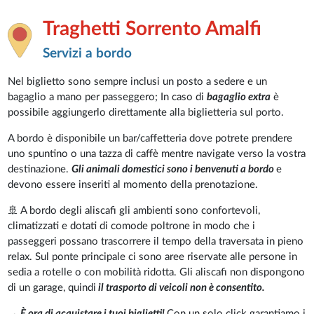
Traghetti Sorrento Amalfi
Servizi a bordo
Nel biglietto sono sempre inclusi un posto a sedere e un
bagaglio a mano per passeggero; In caso di
bagaglio extra
è
possibile aggiungerlo direttamente alla biglietteria sul porto.
A bordo è disponibile un bar/caffetteria dove potrete prendere
uno spuntino o una tazza di caffè mentre navigate verso la vostra
destinazione.
Gli animali domestici sono i benvenuti a bordo
e
devono essere inseriti al momento della prenotazione.
🚢 A bordo degli aliscafi gli ambienti sono confortevoli,
climatizzati e dotati di comode poltrone in modo che i
passeggeri possano trascorrere il tempo della traversata in pieno
relax. Sul ponte principale ci sono aree riservate alle persone in
sedia a rotelle o con mobilità ridotta. Gli aliscafi non dispongono
di un garage, quindi
il trasporto di veicoli non è consentito.
→ È ora di acquistare i tuoi biglietti!
Con un solo click garantiamo i