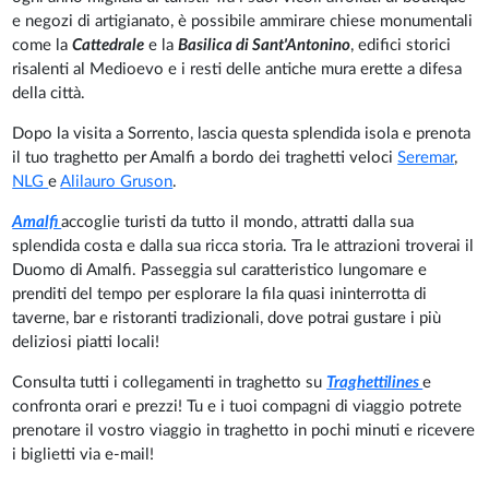
e negozi di artigianato, è possibile ammirare chiese monumentali
come la
Cattedrale
e la
Basilica di Sant'Antonino
, edifici storici
risalenti al Medioevo e i resti delle antiche mura erette a difesa
della città.
Dopo la visita a Sorrento, lascia questa splendida isola e prenota
il tuo traghetto per Amalfi a bordo dei traghetti veloci
Seremar
,
NLG
e
Alilauro Gruson
.
Amalfi
accoglie turisti da tutto il mondo, attratti dalla sua
splendida costa e dalla sua ricca storia. Tra le attrazioni troverai il
Duomo di Amalfi. Passeggia sul caratteristico lungomare e
prenditi del tempo per esplorare la fila quasi ininterrotta di
taverne, bar e ristoranti tradizionali, dove potrai gustare i più
deliziosi piatti locali!
Consulta tutti i collegamenti in traghetto su
Traghettilines
e
confronta orari e prezzi! Tu e i tuoi compagni di viaggio potrete
prenotare il vostro viaggio in traghetto in pochi minuti e ricevere
i biglietti via e-mail!