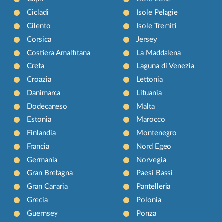
Cicladi
Isole Pelagie
Cilento
Isole Tremiti
Corsica
Jersey
Costiera Amalfitana
La Maddalena
Creta
Laguna di Venezia
Croazia
Lettonia
Danimarca
Lituania
Dodecaneso
Malta
Estonia
Marocco
Finlandia
Montenegro
Francia
Nord Egeo
Germania
Norvegia
Gran Bretagna
Paesi Bassi
Gran Canaria
Pantelleria
Grecia
Polonia
Guernsey
Ponza