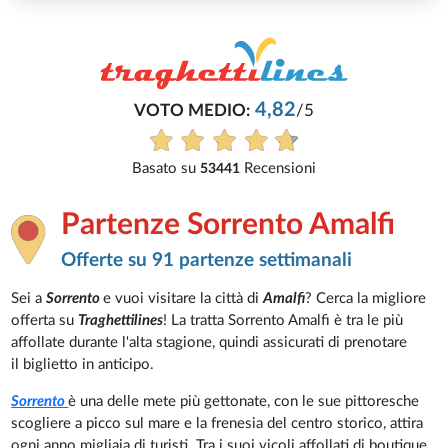
4,82
VOTO MEDIO:
/5
Basato su
Recensioni
53441
Partenze Sorrento Amalfi
Offerte su 91 partenze settimanali
Sei a
Sorrento
e vuoi visitare la città di
Amalfi
? Cerca la migliore
offerta su
Traghettilines
! La tratta Sorrento Amalfi è tra le più
affollate durante l'alta stagione, quindi assicurati di prenotare
il biglietto in anticipo.
Sorrento
è una delle mete più gettonate, con le sue pittoresche
scogliere a picco sul mare e la frenesia del centro storico, attira
ogni anno migliaia di turisti. Tra i suoi vicoli affollati di boutique