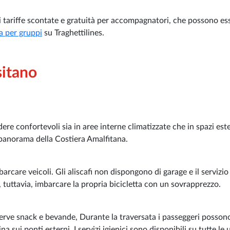
i tariffe scontate e gratuità per accompagnatori, che possono es
a per gruppi
su Traghettilines.
sitano
ere confortevoli sia in aree interne climatizzate che in spazi este
 panorama della Costiera Amalfitana.
arcare veicoli. Gli aliscafi non dispongono di garage e il servizio
 tuttavia, imbarcare la propria bicicletta con un sovrapprezzo.
erve snack e bevande, Durante la traversata i passeggeri posson
na sui ponti esterni. I servizi igienici sono disponibili su tutte le 