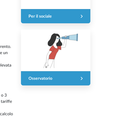
Per il sociale
rrento.
 e un
elevata
Osservatorio
 o 3
tariffe
calcolo