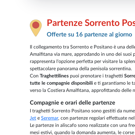
Partenze Sorrento Po
Offerte su 16 partenze al giorno
Il collegamento tra Sorrento e Positano è una delle 
Amalfitana via mare, approdando in uno dei suoi por
rappresenta l'opzione perfetta per visitare la sple
spettacolare panorama della penisola sorrentina.
Con
Traghettilines
puoi prenotare i traghetti
Sorr
tutte le compagnie disponibili
e ti garantiamo le ta
verso la Costiera Amalfitana, approfittando delle n
Compagnie e orari delle partenze
I traghetti Sorrento Positano sono gestiti da num
Jet
e
Seremar
, con partenze regolari effettuate ne
Le partenze in aliscafo sono realizzate con una fr
mesi estivi, quando la domanda aumenta, le corse v