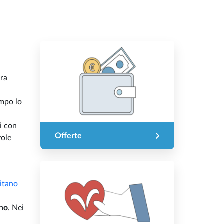
era
a
empo lo
i con
Offerte
vole
itano
rno
. Nei