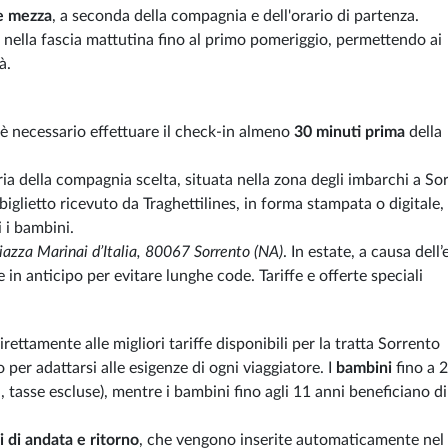
 e mezza
, a seconda della compagnia e dell'orario di partenza.
ella fascia mattutina fino al primo pomeriggio, permettendo ai
à.
 è necessario effettuare il check-in almeno
30 minuti prima
della
eria della compagnia scelta, situata nella zona degli imbarchi a So
iglietto ricevuto da Traghettilines, in forma stampata o digitale,
i i bambini.
iazza Marinai d’Italia, 80067 Sorrento (NA)
. In estate, a causa dell’
re in anticipo per evitare lunghe code. Tariffe e offerte speciali
ettamente alle migliori tariffe disponibili per la tratta Sorrento
 per adattarsi alle esigenze di ogni viaggiatore. I
bambini
fino a 2
asse escluse), mentre i bambini fino agli 11 anni beneficiano di 
 di andata e ritorno
, che vengono inserite automaticamente nel 