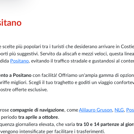
sitano
scelte più popolari tra i turisti che desiderano arrivare in Costi
ti più suggestivi. Servito da aliscafi e mezzi veloci, questa line
ndida
Positano
, evitando il traffico stradale e gustandosi al cont
ento a Positano
con facilità! Offriamo un'ampia gamma di opzion
riffe migliori. Scegli il tuo traghetto e goditi un viaggio conforte
ostre offerte esclusive.
erose
compagnie di navigazione
, come
Alilauro Gruson
,
NLG
,
Pos
l periodo
tra aprile a ottobre
.
equenza giornaliera elevata, che varia
tra 10 e 14 partenze al gio
engono intensificate per facilitare i trasferimenti.