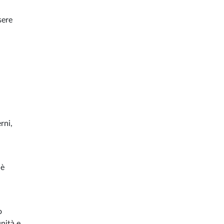
sere
rni,
 è
o
unità e,