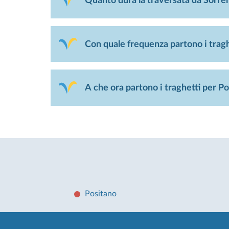
Quanto dura la traversata da Sorre
Con quale frequenza partono i trag
A che ora partono i traghetti per P
Positano