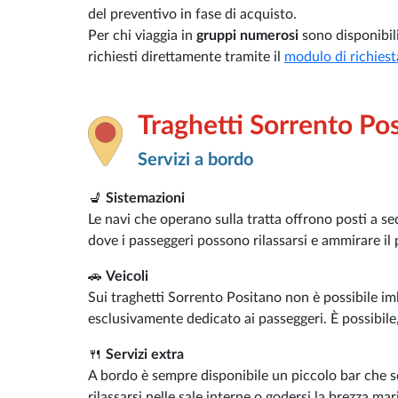
del preventivo in fase di acquisto.
Per chi viaggia in
gruppi numerosi
sono disponibil
richiesti direttamente tramite il
modulo di richiest
Traghetti Sorrento Po
Servizi a bordo
💺
Sistemazioni
Le navi che operano sulla tratta offrono posti a sed
dove i passeggeri possono rilassarsi e ammirare il
🚗
Veicoli
Sui traghetti Sorrento Positano non è possibile imb
esclusivamente dedicato ai passeggeri. È possibile,
🍴
Servizi extra
A bordo è sempre disponibile un piccolo bar che s
rilassarsi nelle sale interne o godersi la brezza mari