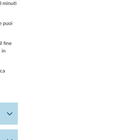
0 minuti
ve puoi
l fine
 in
ica