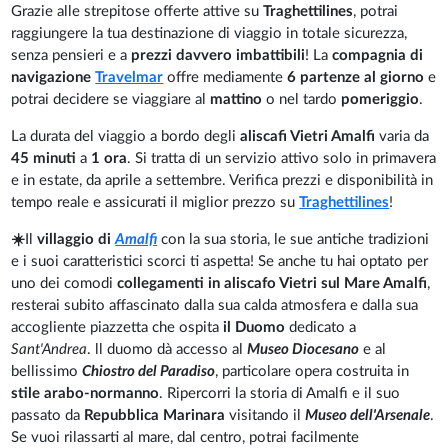
Grazie alle strepitose offerte attive su
Traghettilines
, potrai
raggiungere la tua destinazione di viaggio in totale sicurezza,
senza pensieri e a
prezzi davvero imbattibili
! La
compagnia di
navigazione
Travelmar
offre mediamente
6 partenze al giorno
e
potrai decidere se viaggiare al
mattino
o nel tardo
pomeriggio
.
La durata del viaggio a bordo degli
aliscafi Vietri Amalfi
varia da
45 minuti
a
1 ora
. Si tratta di un servizio attivo solo in primavera
e in estate, da aprile a settembre. Verifica prezzi e disponibilità in
tempo reale e assicurati il miglior prezzo su
Traghettilines
!
☀️
Il
villaggio di
Amalfi
con la sua storia, le sue antiche tradizioni
e i suoi caratteristici scorci ti aspetta! Se anche tu hai optato per
uno dei comodi
collegamenti in aliscafo Vietri sul Mare Amalfi
,
resterai subito affascinato dalla sua calda atmosfera e dalla sua
accogliente piazzetta che ospita
il Duomo
dedicato a
Sant'Andrea
. ll duomo dà accesso al
Museo Diocesano
e al
bellissimo
Chiostro del Paradiso
, particolare opera costruita in
stile arabo-normanno
. Ripercorri la storia di Amalfi e il suo
passato da
Repubblica Marinara
visitando il
Museo dell'Arsenale
.
Se vuoi rilassarti al mare, dal centro, potrai facilmente