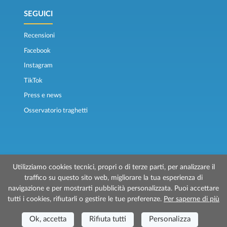
SEGUICI
Recensioni
Facebook
Instagram
TikTok
Press e news
Osservatorio traghetti
Utilizziamo cookies tecnici, propri o di terze parti, per analizzare il
traffico su questo sito web, migliorare la tua esperienza di
© 2026 Traghettilines è gestito da Prenotazioni24 s.r.l.
navigazione e per mostrarti pubblicità personalizzata. Puoi accettare
Sede Legale: Via Bonistallo, 50/B - 50053 Empoli (FI)
tutti i cookies, rifiutarli o gestire le tue preferenze.
Per saperne di più
Sede Operativa: Via Casa del Duca, 1 - 57037 Portoferraio (LI)
P.IVA/C.F./Iscr. Reg. Imp. CCIAA Liv. 01512130491 | Nr. REA CCIA FI - 699553
Aut.Amm.Prov. LI n 1819 del 16/01/06 - Fondo Garanzia Viaggi ASSIMUTUA
Ok, accetta
Rifiuta tutti
Personalizza
Fideiussione N° 026004