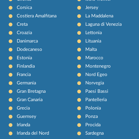
Corsica
Jersey
Costiera Amalfitana
La Maddalena
Creta
Laguna di Venezia
Croazia
Lettonia
Danimarca
Lituania
Dodecaneso
Malta
Estonia
Marocco
Finlandia
Montenegro
Francia
Nord Egeo
Germania
Norvegia
Gran Bretagna
Paesi Bassi
Gran Canaria
Pantelleria
Grecia
Polonia
Guernsey
Ponza
Irlanda
Procida
Irlanda del Nord
Sardegna