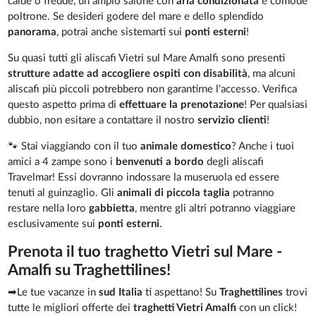
calde o fredde, un ampio salone con
aria condizionata
e comode
poltrone. Se desideri godere del mare e dello splendido
panorama
, potrai anche sistemarti sui
ponti esterni
!
Su quasi tutti gli aliscafi Vietri sul Mare Amalfi sono presenti
strutture adatte ad accogliere ospiti con disabilità
, ma alcuni
aliscafi più piccoli potrebbero non garantirne l'accesso. Verifica
questo aspetto prima di
effettuare la prenotazione
! Per qualsiasi
dubbio, non esitare a contattare il nostro
servizio clienti
!
🐾 Stai viaggiando con il tuo
animale domestico
? Anche i tuoi
amici a 4 zampe sono i
benvenuti a bordo
degli aliscafi
Travelmar! Essi dovranno indossare la museruola ed essere
tenuti al guinzaglio. Gli
animali di piccola taglia
potranno
restare nella loro
gabbietta
, mentre gli altri potranno viaggiare
esclusivamente sui
ponti esterni
.
Prenota il tuo traghetto Vietri sul Mare -
Amalfi su Traghettilines!
➡Le tue vacanze in
sud Italia
ti aspettano! Su
Traghettilines
trovi
tutte le migliori offerte dei
traghetti Vietri Amalfi
con un click!