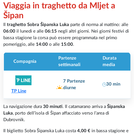
Viaggia in traghetto da Mljet a
Šipan
Il
traghetto Sobra Šipanska Luka
parte di norma al mattino: alle
06:00
il lunedì e alle
06:15
negli altri giorni. Nei giorni festivi di
bassa stagione la corsa può essere programmata nel primo
pomeriggio, alle
14:00
o alle
15:00
.
Partenze
Durata
Compagnia
settimanali
media
7 Partenze
30 min
diurne
TP Line
La navigazione dura
30 minuti
. Il catamarano arriva a
Šipanska
Luka
, porto dell’isola di Šipan affacciato verso l’area di
Dubrovnik.
Il biglietto Sobra Šipanska Luka costa
4,00 €
in bassa stagione e