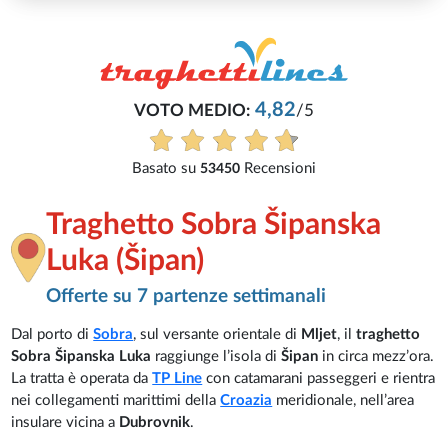
4,82
VOTO MEDIO:
/5
Basato su
Recensioni
53450
Traghetto Sobra Šipanska
Luka (Šipan)
Offerte su 7 partenze settimanali
Dal porto di
Sobra
, sul versante orientale di
Mljet
, il
traghetto
Sobra Šipanska Luka
raggiunge l’isola di
Šipan
in circa mezz’ora.
La tratta è operata da
TP Line
con catamarani passeggeri e rientra
nei collegamenti marittimi della
Croazia
meridionale, nell’area
insulare vicina a
Dubrovnik
.