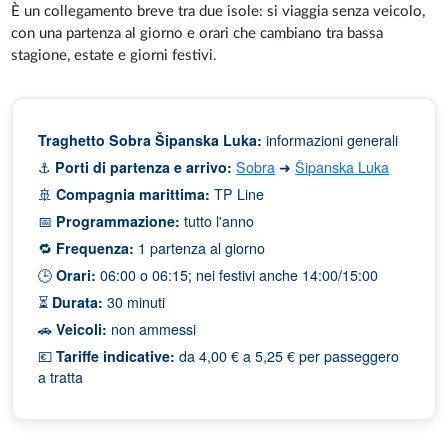
È un collegamento breve tra due isole: si viaggia senza veicolo,
con una partenza al giorno e orari che cambiano tra bassa
stagione, estate e giorni festivi.
Traghetto Sobra Šipanska Luka:
informazioni generali
⚓
Porti di partenza e arrivo:
Sobra
➜
Šipanska Luka
🚢
Compagnia marittima:
TP Line
📅
Programmazione:
tutto l'anno
🔁
Frequenza:
1 partenza al giorno
🕒
Orari:
06:00 o 06:15; nei festivi anche 14:00/15:00
⏳
Durata:
30 minuti
🚗
Veicoli:
non ammessi
💶
Tariffe indicative:
da 4,00 € a 5,25 € per passeggero
a tratta