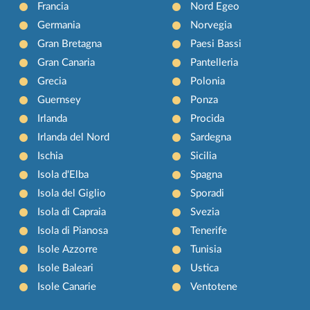
Francia
Nord Egeo
Germania
Norvegia
Gran Bretagna
Paesi Bassi
Gran Canaria
Pantelleria
Grecia
Polonia
Guernsey
Ponza
Irlanda
Procida
Irlanda del Nord
Sardegna
Ischia
Sicilia
Isola d'Elba
Spagna
Isola del Giglio
Sporadi
Isola di Capraia
Svezia
Isola di Pianosa
Tenerife
Isole Azzorre
Tunisia
Isole Baleari
Ustica
Isole Canarie
Ventotene