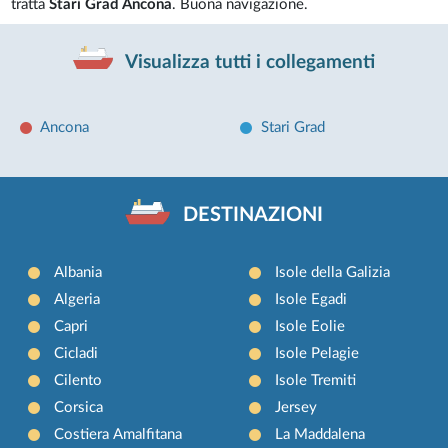
tratta
Stari Grad Ancona
. Buona navigazione.
Visualizza tutti i collegamenti
Ancona
Stari Grad
DESTINAZIONI
Albania
Isole della Galizia
Algeria
Isole Egadi
Capri
Isole Eolie
Cicladi
Isole Pelagie
Cilento
Isole Tremiti
Corsica
Jersey
Costiera Amalfitana
La Maddalena