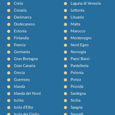
Creta
Laguna di Venezia
Croazia
Lettonia
Danimarca
Lituania
Dodecaneso
Malta
Estonia
Marocco
Finlandia
Montenegro
Francia
Nord Egeo
Germania
Norvegia
Gran Bretagna
Paesi Bassi
Gran Canaria
Pantelleria
Grecia
Polonia
Guernsey
Ponza
Irlanda
Procida
Irlanda del Nord
Sardegna
Ischia
Sicilia
Isola d'Elba
Spagna
Isola del Giglio
Sporadi