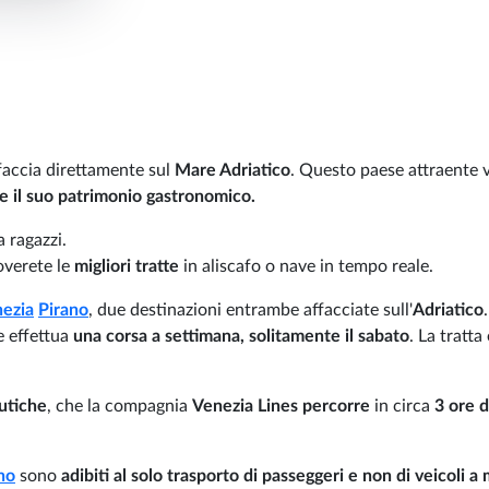
ffaccia direttamente sul
Mare Adriatico
. Questo paese attraente v
 e il suo patrimonio gastronomico.
 ragazzi.
overete le
migliori tratte
in aliscafo o nave in tempo reale.
ezia
Pirano
, due destinazioni entrambe affacciate sull'
Adriatico
e effettua
una corsa a settimana, solitamente il sabato
. La tratta
utiche
, che la compagnia
Venezia Lines percorre
in circa
3 ore d
no
sono
adibiti al solo trasporto di passeggeri e non di veicoli a