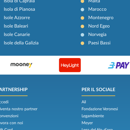
Isola di Capraia
Malta
Isola di Pianosa
Marocco
Isole Azzorre
Montenegro
Isole Baleari
Nord Egeo
Isole Canarie
Norvegia
Isole della Galizia
Paesi Bassi
ARTNERSHIP
PER IL SOCIALE
ccedi
Ail
iventa nostro partner
Fondazione Veronesi
onvenzioni
Legambiente
avora con noi
Meyer