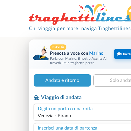
Chi viaggia per mare, naviga Traghettilines
NOVITÀ
Prenota a voce con
Marino
Chiedi
Parla con Marino: il nostro Agente AI
troverà il tuo traghetto per te
Andata e ritorno
Solo anda
Viaggio di andata
Digita un porto o una rotta
Inserisci una data di partenza