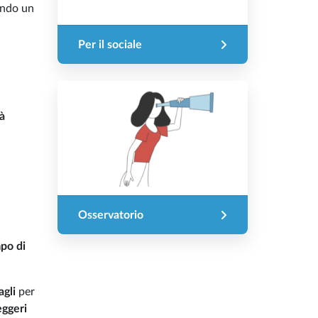
ando un
Per il sociale
à
Osservatorio
po di
agli
per
eggeri