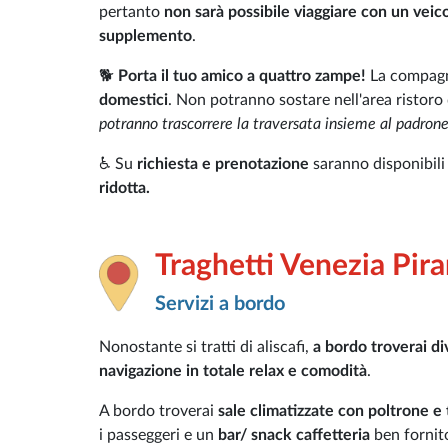
pertanto
non sarà possibile viaggiare con un veico
supplemento
.
🐕
Porta il tuo amico a quattro zampe!
La compagn
domestici
. Non potranno sostare nell'area ristoro 
potranno trascorrere la traversata insieme al padrone
♿ Su
richiesta e prenotazione
saranno disponibil
ridotta.
Traghetti Venezia Pir
Servizi a bordo
Nonostante si tratti di aliscafi,
a bordo troverai div
navigazione in totale relax e comodità
.
A bordo troverai
sale climatizzate con poltrone e t
i passeggeri e un
bar/ snack caffetteria
ben fornito