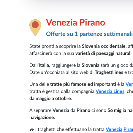
Venezia Pirano
Offerte su 1 partenze settimanali
State pronti a scoprire la
Slovenia occidentale
, a
affascinerà con la sua
varietà di paesaggi naturali
Dall'
Italia
, raggiungere la
Slovenia
sarà un gioco da
Date un'occhiata al sito web di
Traghettilines
e tr
Una delle
tratte più famose ed importanti
è la
Ven
tratta è gestita dalla compagnia
Venezia Lines
, ch
da maggio a ottobre
.
A separare
Venezia
da
Pirano
ci sono
56 miglia na
navigazione.
🚗 I traghetti che effettuano la tratta
Venezia
Pira