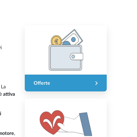
i
Offerte
. La
 è
attiva
i
 motore
,