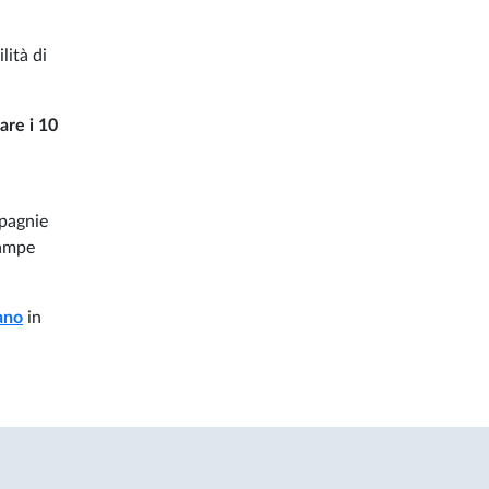
ilità di
are i 10
mpagnie
zampe
ano
in