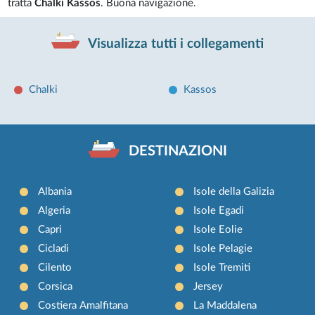
tratta
Chalki Kassos
. Buona navigazione.
Visualizza tutti i collegamenti
Chalki
Kassos
DESTINAZIONI
Albania
Isole della Galizia
Algeria
Isole Egadi
Capri
Isole Eolie
Cicladi
Isole Pelagie
Cilento
Isole Tremiti
Corsica
Jersey
Costiera Amalfitana
La Maddalena