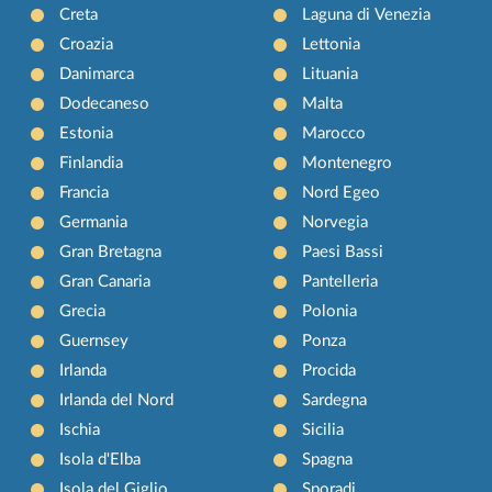
Creta
Laguna di Venezia
Croazia
Lettonia
Danimarca
Lituania
Dodecaneso
Malta
Estonia
Marocco
Finlandia
Montenegro
Francia
Nord Egeo
Germania
Norvegia
Gran Bretagna
Paesi Bassi
Gran Canaria
Pantelleria
Grecia
Polonia
Guernsey
Ponza
Irlanda
Procida
Irlanda del Nord
Sardegna
Ischia
Sicilia
Isola d'Elba
Spagna
Isola del Giglio
Sporadi