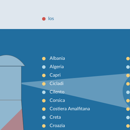
Ios
Albania
Algeria
Capri
Cicladi
Cilento
Corsica
Costiera Amalfitana
Creta
Croazia