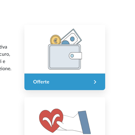
tiva
curo,
i e
zione.
Offerte