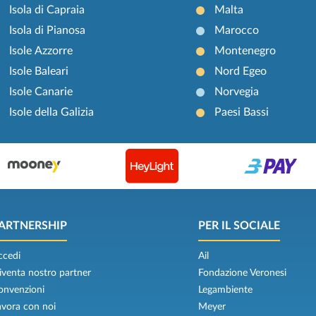
Isola di Capraia
Malta
Isola di Pianosa
Marocco
Isole Azzorre
Montenegro
Isole Baleari
Nord Egeo
Isole Canarie
Norvegia
Isole della Galizia
Paesi Bassi
ARTNERSHIP
PER IL SOCIALE
ccedi
Ail
iventa nostro partner
Fondazione Veronesi
onvenzioni
Legambiente
avora con noi
Meyer